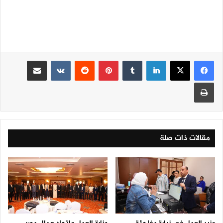
لينكدإن
‏Tumblr
بينتيريست
‏Reddit
‏VKontakte
مشاركة عبر البريد
طباعة
مقالات ذات صلة