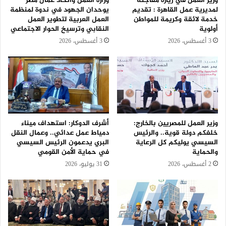
وزير العمل في زيارة مفاجئة
وزارة العمل واتحاد عمال مصر
لمديرية عمل القاهرة : تقديم
يوحدان الجهود في ندوة لمنظمة
خدمة لائقة وكريمة للمواطن
العمل العربية لتطوير العمل
أولوية
النقابي وترسيخ الحوار الاجتماعي
3 أغسطس، 2026
3 أغسطس، 2026
وزير العمل للمصريين بالخارج:
أشرف الدوكار: استهداف ميناء
خلفكم دولة قوية.. والرئيس
دمياط عمل عدائي.. وعمال النقل
السيسي يوليكم كل الرعاية
البري يدعمون الرئيس السيسي
والحماية
في حماية الأمن القومي
2 أغسطس، 2026
31 يوليو، 2026