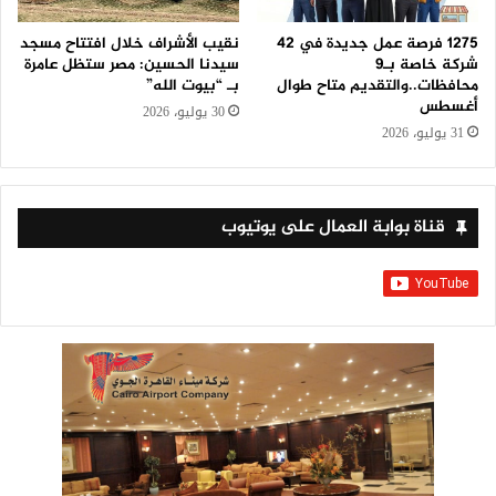
1275 فرصة عمل جديدة في 42
نقيب الأشراف خلال افتتاح مسجد
شركة خاصة بـ9
سيدنا الحسين: مصر ستظل عامرة
محافظات..والتقديم متاح طوال
بـ “بيوت الله”
أغسطس
30 يوليو، 2026
31 يوليو، 2026
قناة بوابة العمال على يوتيوب