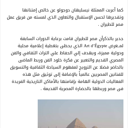
كما أعربت الممثلة نيسليهان دوجولو عن خالص إمتنانها
وتقديرها لحسن الإستقبال والتعاون الذي لمسته من فريق عمل
مصر للطيران .
جدير بالذكرأن مصر للطيران قامت برعاية الدورات السابقة
لمــعرض Art d’Égypte الذي يحظى بتغطية إعلامية محلية
ودولية مميزة، ويهدف إلي الحفاظ علي التراث الثقافي والفن
المصري القديم والتعبير عن فكرة خلود الفن وربط الماضى
بالحاضر فضلا عن الترويج لمفهوم السياحة الثقافية والتسويق
للفنانين المصريين عالمياً بالإضافة إلى توثيق مثل هذه
الفعاليات الدولية الهامة بإقامتها بالأماكن التاريخية الفريدة
فى مصر وربطها بالحضارة المصرية القديمة .