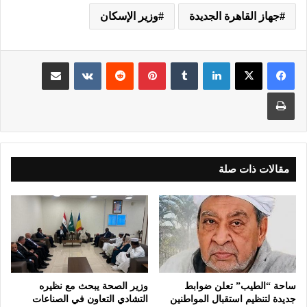
جهاز القاهرة الجديدة
وزير الإسكان
لينكدإن
‏Tumblr
بينتيريست
‏Reddit
‏VKontakte
مشاركة عبر البريد
طباعة
مقالات ذات صلة
ساحة “الطيب” تعلن ضوابط
وزير الصحة يبحث مع نظيره
جديدة لتنظيم استقبال المواطنين
التشادي التعاون في الصناعات