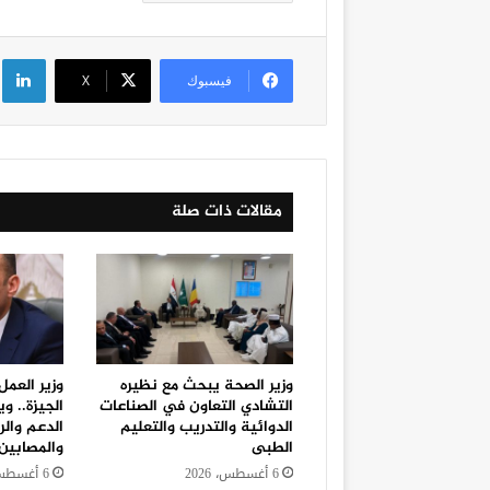
لي
فيسبوك
‫X
مقالات ذات صلة
وزير الصحة يبحث مع نظيره
وزير العمل
التشادي التعاون في الصناعات
الجيزة.. 
الدوائية والتدريب والتعليم
الدعم والر
الطبى
والمصابين
6 أغسطس، 2026
6 أغسطس، 2026