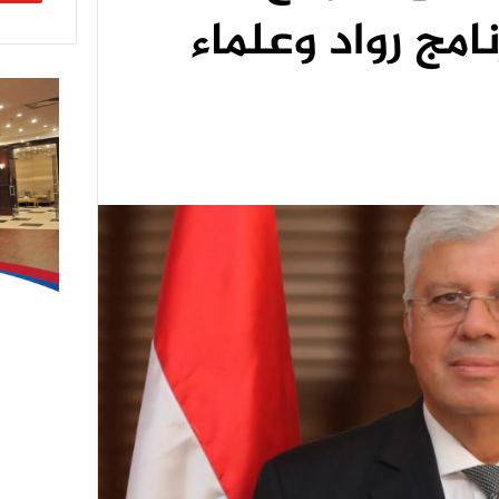
امج رواد وعلماء