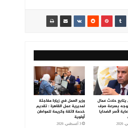
نكدإن
‏Tumblr
بينتيريست
‏Reddit
‏VKontakte
مشاركة عبر البريد
طباعة
 يتابع حادث عمال
وزير العمل في زيارة مفاجئة
ويوجه بسرعة صرف
لمديرية عمل القاهرة : تقديم
عاية لأسر الضحايا
خدمة لائقة وكريمة للمواطن
أولوية
3 أغسطس، 2026