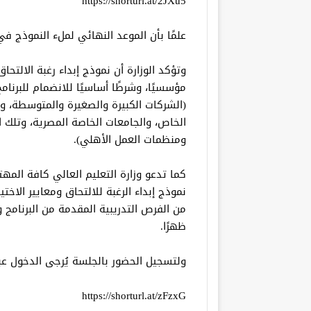
https://shorturl.at/2JXu5
علمًا بأن الموعد النهائي لملء النموذج في 30 نوفمبر الجار
وتؤكد الوزارة أن نموذج إبداء رغبة الالتحاق
مؤسسيًا، وشرطًا أساسيًا للانضمام للبرنا
(الشركات الكبيرة والصغيرة والمتوسطة، وا
الخاص، والجامعات الخاصة المصرية، وتلك ا
ومنظمات العمل الأهلي).
كما تدعو وزارة التعليم العالي كافة الم
نموذج إبداء الرغبة للالتحاق ومعايير الاخ
ظهرًا.
ولتسجيل الحضور بالجلسة يُرجى الدخول عبر 
https://shorturl.at/zFzxG