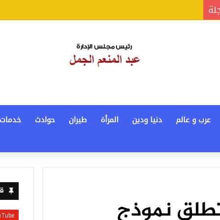
جلة
عرب و عالم
دنيا ودين
المرأة
طيران
حوادث
خدمات
قن
 تطلق نموذج