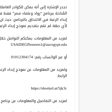
تجدر الإشارة إلى أنه يمكن للكوادر العام
المُتاحة ببرنامج “رواد وعلماء مصر” فقط 
إبداء الرغبة في الالتحاق بالبرنامج، حيث
لأي جهة لم تقم بتقديم نموذج إبداء الرغبة
لمزيد من المعلومات، يمكنكم التواصل خلال 
USAIDEGPioneers1@aucegypt.edu
أو عبر الواتساب رقم: 01012304174
ولمزيد من المعلومات عن نموذج إبداء الرغ
الرابط:
https://shorturl.at/5jk3c
لمزيد من التفاصيل والمعلومات عن برنامج “رواد وعلماء مصر”