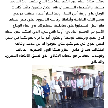
ويعجز مداد القلم في العبير عنه؛ فلا البوح يكفيه، ولا الحروف
تحكيه. والأصدقاء الحقيقيون، هم الذين يكتبون دائماً كلمات
الوداع على ورقة أمل اللقاء. وقد اختار أعضاء جمعية خريجي
قسم اللغة اليابانية وآدابها برئاسة الدكتورة ليلى نصر، ضفاف
نهر النيل، ليسطروا على شاطئيه مشاعرهم في لقاء الوداع
الأخير مع السفير الياباني- أوكا هيروشي، الذي انتهت فترة عمله
لدى مصر، وبرفقته قرينته؛ وليكون آخر ما تراه عيونهما نيل مصر؛
ليظل يجري في عيونهم، حتى يعودوا له من جديد. وكانت
احتفالية بمذاق خاص، امتزج فيها الروح المصرية- اليابانية،
وتوحدت المشاعر مع نغمات الأغاني التي تعمق الانتماء المصري،
والياباني.