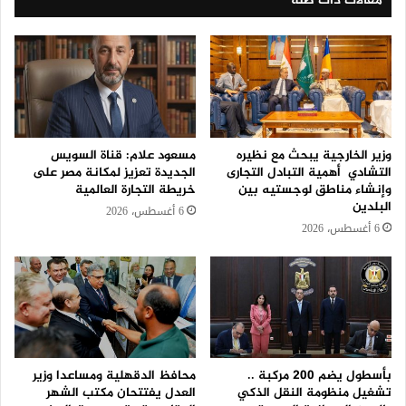
مقالات ذات صلة
وزير الخارجية يبحث مع نظيره
مسعود علام: قناة السويس
التشادي أهمية التبادل التجارى
الجديدة تعزيز لمكانة مصر على
وإنشاء مناطق لوجستيه بين
خريطة التجارة العالمية
البلدين
6 أغسطس، 2026
6 أغسطس، 2026
بأسطول يضم 200 مركبة ..
محافظ الدقهلية ومساعدا وزير
تشغيل منظومة النقل الذكي
العدل يفتتحان مكتب الشهر