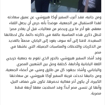
ومن جانبه، فقد أعرب السفير أوكا هيروشي، عن عميق سعادته
لهذا الاستقبال من الجمعية، موضحاً بأنه حرص أن يجعل اللقاء
معهم، هو أخر ما يرى ويحضر من فعاليات، قبل أن يغادر مصر؛
لتظل ذكرى هذه المناسبة عالقة في ذاكرته دائما، بكل لحظاتها
السعيدة. لافتا إلى أنه سوف يعود إلى اليابان، محملاً بالعديد
من الذكريات واللحظات والمناسبات الجميلة، التي عاشها في
مصر.
وقد أشاد السفير هيروشي، بالدور الذي تقوم به جمعية خريجي
اللغة اليابانية وآدابها، كحلقة وصل بين الشعبين المصري
والياباني، وأشاد بجهود كل من طارق ومنى، من أعضاء الجمعية.
ومن جانبها تحدثت قرينة السفير أوكا هيروشي، عن سعادتها
الكبيرة، أن يكون أخر فعالية تحضرها، تكون على ضفاف النيل،
وأنها لن تنسى مصر أبداً؛ وقد اصطحبت معها أربعة قطط
مصرية.