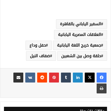
السفير الياباني بالقاهرة
العلاقات المصرية اليابانية
جمعية خريج اللغة اليابانية
حفل وداع
حلقة وصل بين الشعبين
ضفاف النيل
لينكدإن
‏Tumblr
بينتيريست
‏Reddit
‏VKontakte
مشاركة عبر البريد
طباعة