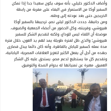
وأضاف الدكتور خليلي، بأنه سوف يكون سعيدا جدا إذا تمكن
السفير أوكا من الاستمرار في البقاء على مقربة من رابطة
الخريجين حتى بعد عودته إلى وطنه.
ومن جانبها، جددت الدكتور ليلى نصر، ترحيبها بالسفير أوكا
هيروشي، وقرينته، وكل الحضور من أعضاء الجمعية والضيوف.
موضحة أن اللقاء ليس للوداع، ولكنه لتقديم الشكر للسفير
هيروشي؛ والذي ظل لفترة طويلة يمد لهم يد العون، خلال فترة
مدة عمله كسفير لليابان بالقاهرة. وأنه كان دائما يبذل قصارى
جهده من أجل أن يفعل الكثير لتعزيز العلاقات المصرية- اليابانية،
وتقديم كل ما يستطيع لدعم مصر، يستحق عليه كل الشكر
العميق. معبرة عن تمنياتها له بدوام الصحة والتوفيق.