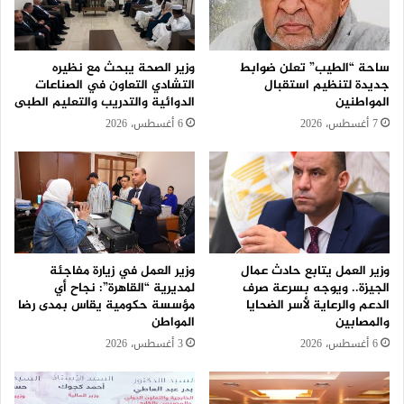
ساحة “الطيب” تعلن ضوابط
وزير الصحة يبحث مع نظيره
جديدة لتنظيم استقبال
التشادي التعاون في الصناعات
المواطنين
الدوائية والتدريب والتعليم الطبى
7 أغسطس، 2026
6 أغسطس، 2026
وزير العمل يتابع حادث عمال
وزير العمل في زيارة مفاجئة
الجيزة.. ويوجه بسرعة صرف
لمديرية “القاهرة”: نجاح أي
الدعم والرعاية لأسر الضحايا
مؤسسة حكومية يقاس بمدى رضا
والمصابين
المواطن
6 أغسطس، 2026
3 أغسطس، 2026