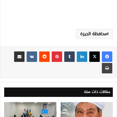
محافظة الجيزة
لينكدإن
‏Tumblr
بينتيريست
‏Reddit
‏VKontakte
مشاركة عبر البريد
طباعة
مقالات ذات صلة