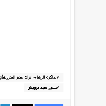
(لذاكرة الزرقاء٠٠ تراث مصر البحرى)بأوبرا الاسكندرية
مسرح سيد درويش
لي