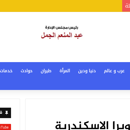
لة
عرب و عالم
دنيا ودين
المرأة
طيران
حوادث
خدمات
قن
أوبرا الاسكندرية