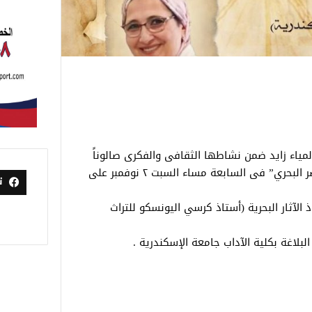
ة لمياء زايد ضمن نشاطها الثقافى والفكرى صالوناً
ثقافياً بعنوان ” الذاكرة الزرقاء … تراث مصر البحري” فى السابعة مساء السبت ٢ نوفمبر على
ت
الآثار البحرية (أستاذ كرسي اليونسكو للتراث
لبلاغة بكلية الآداب جامعة الإسكندرية .