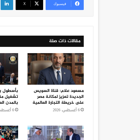
فيسبوك
‫X
مقالات ذات صلة
مسعود علام: قناة السويس
الجديدة تعزيز لمكانة مصر
تشغيل منظ
على خريطة التجارة العالمية
بالمدن الع
6 أغسطس، 2026
6 أغسطس، 2026