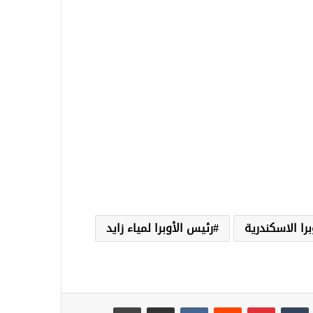
رئيس الأوبرا لمياء زايد
نكدإن
‏Tumblr
بينتيريست
‏Reddit
‏VKontakte
مشاركة عبر البريد
طباعة