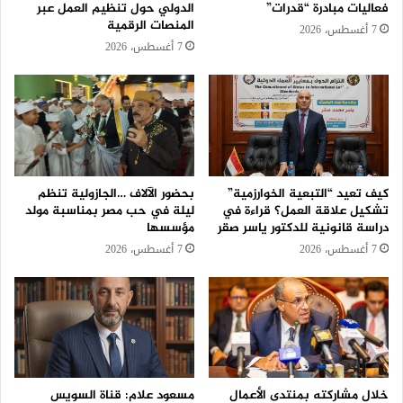
فعاليات مبادرة “قدرات”
الدولي حول تنظيم العمل عبر
المنصات الرقمية
7 أغسطس، 2026
7 أغسطس، 2026
كيف تعيد “التبعية الخوارزمية”
بحضور الآلاف …الجازولية تنظم
تشكيل علاقة العمل؟ قراءة في
ليلة في حب مصر بمناسبة مولد
دراسة قانونية للدكتور ياسر صقر
مؤسسها
7 أغسطس، 2026
7 أغسطس، 2026
خلال مشاركته بمنتدى الأعمال
مسعود علام: قناة السويس