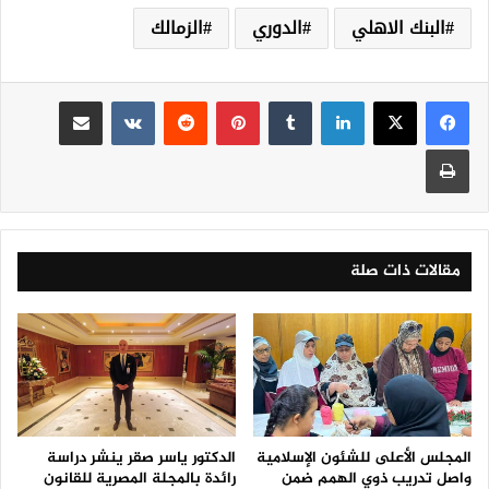
البنك الاهلي
الدوري
الزمالك
لينكدإن
‏Tumblr
بينتيريست
‏Reddit
‏VKontakte
مشاركة عبر البريد
طباعة
مقالات ذات صلة
المجلس الأعلى للشئون الإسلامية
الدكتور ياسر صقر ينشر دراسة
واصل تدريب ذوي الهمم ضمن
رائدة بالمجلة المصرية للقانون