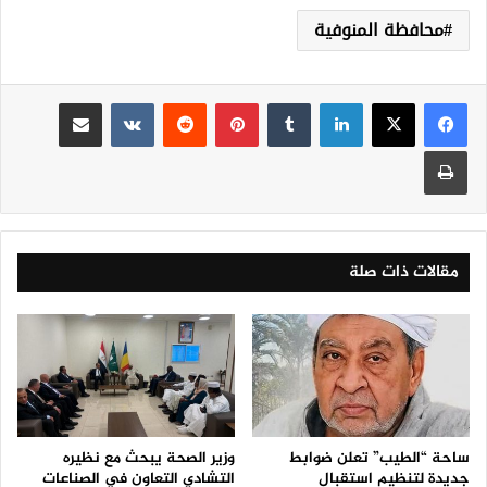
محافظة المنوفية
لينكدإن
‏Tumblr
بينتيريست
‏Reddit
‏VKontakte
مشاركة عبر البريد
طباعة
مقالات ذات صلة
ساحة “الطيب” تعلن ضوابط
وزير الصحة يبحث مع نظيره
جديدة لتنظيم استقبال
التشادي التعاون في الصناعات