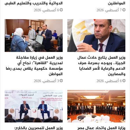
المواطنين
الدوائية والتدريب والتعليم الطبى
7 أغسطس، 2026
6 أغسطس، 2026
وزير العمل يتابع حادث عمال
وزير العمل في زيارة مفاجئة
الجيزة.. ويوجه بسرعة صرف
لمديرية “القاهرة”: نجاح أي
الدعم والرعاية لأسر الضحايا
مؤسسة حكومية يقاس بمدى رضا
والمصابين
المواطن
6 أغسطس، 2026
3 أغسطس، 2026
وزارة العمل واتحاد عمال مصر
وزير العمل للمصريين بالخارج: