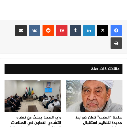
لينكدإن
‏Tumblr
بينتيريست
‏Reddit
‏VKontakte
مشاركة عبر البريد
طباعة
مقالات ذات صلة
ساحة “الطيب” تعلن ضوابط
وزير الصحة يبحث مع نظيره
جديدة لتنظيم استقبال
التشادي التعاون في الصناعات