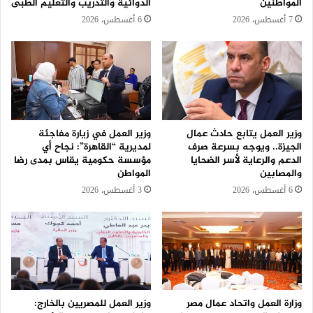
المواطنين
الدوائية والتدريب والتعليم الطبى
7 أغسطس، 2026
6 أغسطس، 2026
وزير العمل يتابع حادث عمال
وزير العمل في زيارة مفاجئة
الجيزة.. ويوجه بسرعة صرف
لمديرية “القاهرة”: نجاح أي
الدعم والرعاية لأسر الضحايا
مؤسسة حكومية يقاس بمدى رضا
والمصابين
المواطن
6 أغسطس، 2026
3 أغسطس، 2026
وزارة العمل واتحاد عمال مصر
وزير العمل للمصريين بالخارج: