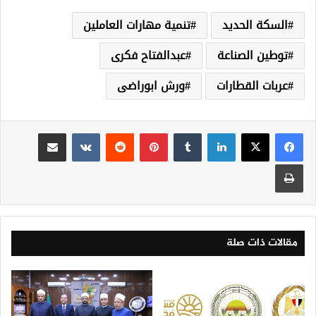
السكة الحديد
تنمية مهارات العاملين
توطين الصناعة
عبدالفتاح فكرى
عربات القطارات
ورش ابوراضى
لينكدإن
‏Tumblr
بينتيريست
‏Reddit
‏VKontakte
مشاركة عبر البريد
طباعة
مقالات ذات صلة