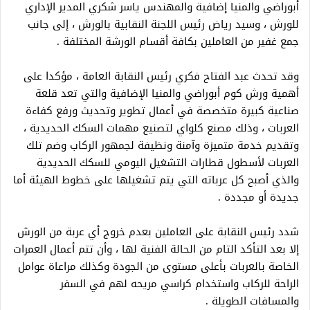
أبوراضي والمنيا إضافية والمهندس ياسر شكري المدير الإداري
للورش ، وسيد رياض رئيس اللجنة النقابية بالورش ، إلى جانب
جمع غفير من العاملين بكافة أقسام الورشة المختلفة .
وقد تحدث عبد الفتاح فكري رئيس النقابة العامة ، مؤكدا على
أهمية ورش كوم أبوراضي والمنيا الإضافية والتي تعد قلعة
صناعية كبيرة متخصصة في أعمال تطوير وتحديث ورفع كفاءة
العربات ، وذلك مصنع كلواي لتصنيع مهمات السكك الحديدية ،
وتقديم خدمة متميزة وآمنة ونظيفة لجمهور الركاب وضم تلك
العربات لأسطول قطارات التشغيل اليومي للسكك الحديدية
والذي أصبح كل عرباته التي يتم تشغيلها على خطوط الهيئة أما
جديدة أو مجددة .
شدد رئيس النقابة على العاملين بعدم خروج أي عربة من الورش
إلا بعد التأكد التام من الحالة الفنية لها ، وأن تتم أعمال العمرات
الخاصة بالعربات بأعلى مستوى من الجودة وكذلك مراعاة عوامل
الراحة للركاب واستخدام كراسي مريحه لهم في السفر
والمسافات الطويلة .