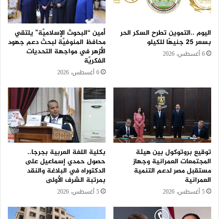
اليوم ..التموين تطرح السكر الحر
أمين “البحوث الإسلاميَّة” يلتقي
بسعر 25 جنيهًا للكيلو
محافظ المنوفيَّة لبحث دعم جهود
الأزهر في مواجهة التحديات
6 أغسطس، 2026
الفكريَّة
6 أغسطس، 2026
توقيع بروتوكول بين هيئة
بكلية اللغة العربية بجرجا..
المجتمعات العمرانية وجهاز
حصول حمدي إسماعيل على
مستقبل مصر لدعم التنمية
الدكتوراه في البلاغة والنقد
العمرانية
بمرتبة الشرف الأولى
5 أغسطس، 2026
5 أغسطس، 2026