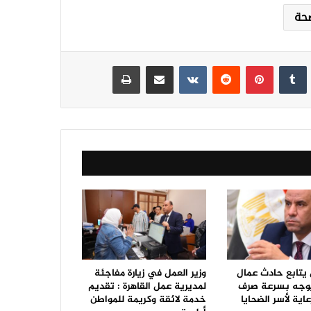
صحة
نكدإن
‏Tumblr
بينتيريست
‏Reddit
‏VKontakte
مشاركة عبر البريد
طباعة
 يتابع حادث عمال
وزير العمل في زيارة مفاجئة
ويوجه بسرعة صرف
لمديرية عمل القاهرة : تقديم
عاية لأسر الضحايا
خدمة لائقة وكريمة للمواطن