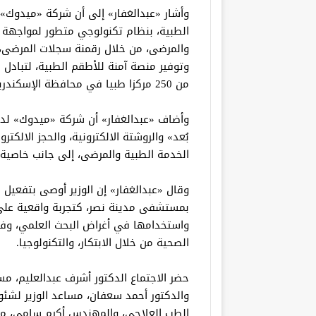
وأشار «عبدالغفار» إلى أن شركة «ميدوك» 
الطبية، بنظام تكنولوجي متطور لمواجهة 
والمرضى، من خلال رقمنة سجلات المرضى، 
وتوفير منصة آمنة للأطقم الطبية، لتبادل 
من 250 مركزا طبيا في محافظة الإسكندرية.
وأضاف «عبدالغفار» أن شركة «ميدوك» لد
بُعد» والروشتة الالكترونية، والحجز الالك
الخدمة الطبية والمرضى، إلى جانب خاصية لل
وقال «عبدالغفار» إن الوزير أوصى بتفعيل
بمستشفى مدينة نصر، كتجربة واقعية على أ
واستخدامها في أغراض البحث العلمي، وفي
الصحية من خلال الابتكار، والتكنولوجيا.
حضر الاجتماع الدكتور أشرف عبدالعليم، مس
والدكتور أحمد سعفان، مساعد الوزير لشئو
الطب العلاجي، والمهندس أكرم سامي، معاو