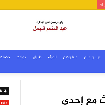
جلة
عرب و عالم
دنيا ودين
المرأة
طيران
حوادث
خدمات
قن
ث مع إحدى