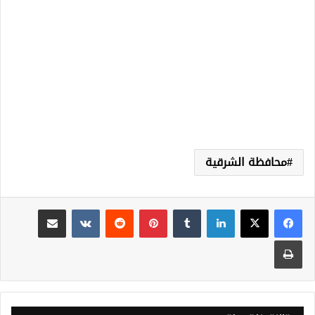
محافظة الشرقية
لينكدإن
‏Tumblr
بينتيريست
‏Reddit
‏VKontakte
مشاركة عبر البريد
طباعة