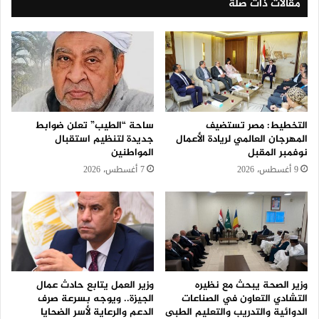
مقالات ذات صلة
التخطيط: مصر تستضيف
ساحة “الطيب” تعلن ضوابط
المهرجان العالمي لريادة الأعمال
جديدة لتنظيم استقبال
نوفمبر المقبل
المواطنين
9 أغسطس، 2026
7 أغسطس، 2026
وزير الصحة يبحث مع نظيره
وزير العمل يتابع حادث عمال
التشادي التعاون في الصناعات
الجيزة.. ويوجه بسرعة صرف
الدوائية والتدريب والتعليم الطبى
الدعم والرعاية لأسر الضحايا