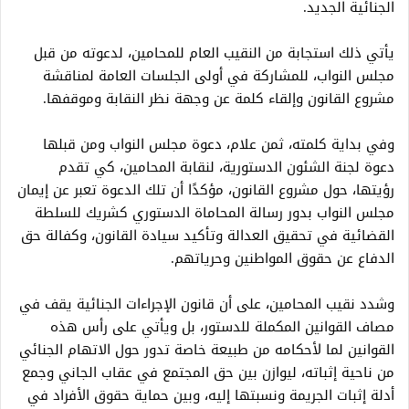
الجنائية الجديد.
يأتي ذلك استجابة من النقيب العام للمحامين، لدعوته من قبل
مجلس النواب، للمشاركة في أولى الجلسات العامة لمناقشة
مشروع القانون وإلقاء كلمة عن وجهة نظر النقابة وموقفها.
وفي بداية كلمته، ثمن علام، دعوة مجلس النواب ومن قبلها
دعوة لجنة الشئون الدستورية، لنقابة المحامين، كي تقدم
رؤيتها، حول مشروع القانون، مؤكدًا أن تلك الدعوة تعبر عن إيمان
مجلس النواب بدور رسالة المحاماة الدستوري كشريك للسلطة
القضائية في تحقيق العدالة وتأكيد سيادة القانون، وكفالة حق
الدفاع عن حقوق المواطنين وحرياتهم.
وشدد نقيب المحامين، على أن قانون الإجراءات الجنائية يقف في
مصاف القوانين المكملة للدستور، بل ويأتي على رأس هذه
القوانين لما لأحكامه من طبيعة خاصة تدور حول الاتهام الجنائي
من ناحية إثباته، ليوازن بين حق المجتمع في عقاب الجاني وجمع
أدلة إثبات الجريمة ونسبتها إليه، وبين حماية حقوق الأفراد في