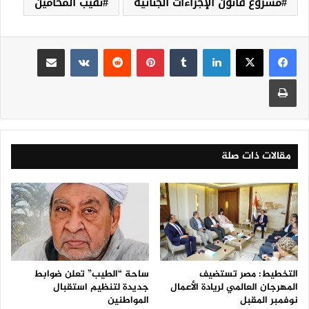
مشروع قانون الإجراءات الجنائية
نقيب المحامين
لينكدإن
‏Tumblr
بينتيريست
‏Reddit
‏VKontakte
مشاركة عبر البريد
طباعة
مقالات ذات صلة
التخطيط: مصر تستضيف
ساحة “الطيب” تعلن ضوابط
المهرجان العالمي لريادة الأعمال
جديدة لتنظيم استقبال
نوفمبر المقبل
المواطنين