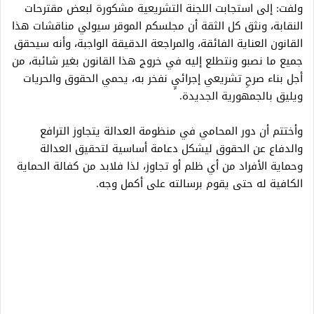
ولفت: إلى استجابت اللجنة التشريعية مشكورة لبعض مقترحات
النقابة، ونثق كل الثقة أن مجلسكم الموقر سيولي مناقشات هذا
القانون العناية الفائقة، والمراجعة الدقيقة الواجبة، وأنه سيحقق
جميع ما نصبو ونتطلع إليه في خروج هذا القانون بغير شائبة، من
أجل بناء صرحِ تشريعي إجرائيٍ نفخر به، يحمي الحقوق والحريات
ويليق بالجمهورية الجديدة.
وأختتم أن دور المحامي في منظومة العدالة يتجاوز الترافع
والدفاع عن الحقوق ليشكل دعامة أساسية لتحقيق العدالة
وحماية الأفراد من أي ظلم أو تجاوز، لذا فلابد من كفالة الحماية
الكافية له حتى يقوم برسالته على أكمل وجه.