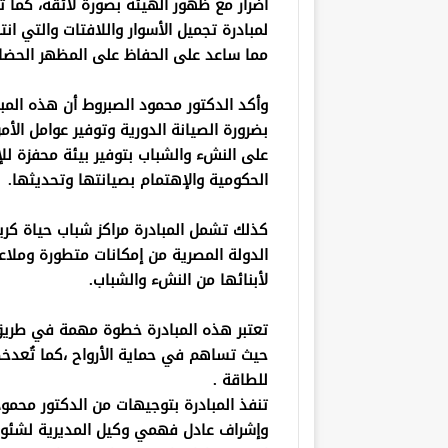
أضرار مع ظهور الهيئة بصورة لائقة، كما ت
لمبادرة تجميل الأسوار واللافتات والتي ا
مما ساعد على الحفاظ على المظهر الحضار
وأكد الدكتور محمود الصبروط أن هذه المبا
بضرورة الصيانة الدورية وتوفير عوامل الأ
على النشء والشباب بتوفير بيئة محفزة للإبد
الحكومية والإهتمام بصيانتها وتحديثها.
كذلك تشمل المبادرة مراكز شباب حياة كر
الدولة المصرية من إمكانات متطورة وملا
لأبنائها من النشء والشباب.
تعتبر هذه المبادرة خطوة مهمة في طريق ا
حيث تساهم في حماية الأرواح ،كما تُعدخط
للطاقة .
تنفذ المبادرة بتوجيهات من الدكتور محمود
وإشراف عادل فهمي وكيل المديرية لشئون