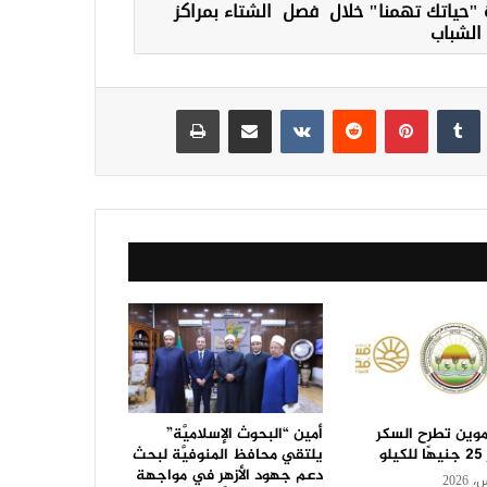
 "حياتك تهمنا" خلال فصل الشتاء بمراكز
الشباب
نكدإن
‏Tumblr
بينتيريست
‏Reddit
‏VKontakte
مشاركة عبر البريد
طباعة
تموين تطرح السكر
أمين “البحوث الإسلاميَّة”
و
يلتقي محافظ المنوفيَّة لبحث
دعم جهود الأزهر في مواجهة