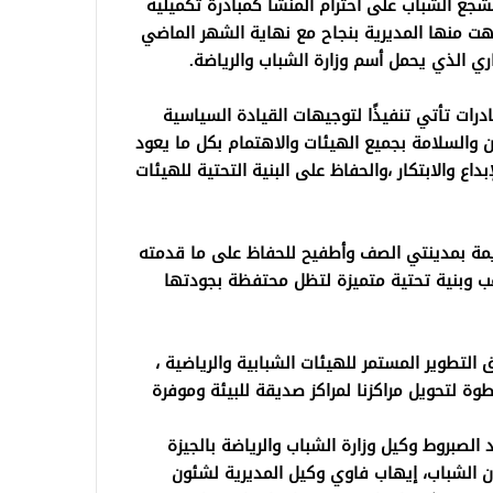
شجع الشباب على احترام المنشأ كمبادرة تكميلية
نتهت منها المديرية بنجاح مع نهاية الشهر الماضي
ي الذي يحمل أسم وزارة الشباب والرياضة.
درات تأتي تنفيذًا لتوجيهات القيادة السياسية
من والسلامة بجميع الهيئات والاهتمام بكل ما يعود
اع والابتكار ،والحفاظ على البنية التحتية للهيئات
يمة بمدينتي الصف وأطفيح للحفاظ على ما قدمته
عب وبنية تحتية متميزة لتظل محتفظة بجودتها
لتطوير المستمر للهيئات الشبابية والرياضية ،
وة لتحويل مراكزنا لمراكز صديقة للبيئة وموفرة
 الصبروط وكيل وزارة الشباب والرياضة بالجيزة
 الشباب، إيهاب فاوي وكيل المديرية لشئون