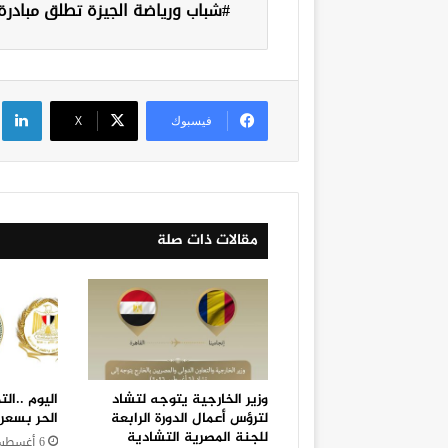
شباب ورياضة الجيزة تطلق مبادرة
لي
فيسبوك
‫X
مقالات ذات صلة
وزير الخارجية يتوجه لتشاد
اليوم ..ال
لترؤس أعمال الدورة الرابعة
الحر بسعر 25 جنيهًا للكيل
للجنة المصرية التشادية
6 أغسطس، 2026