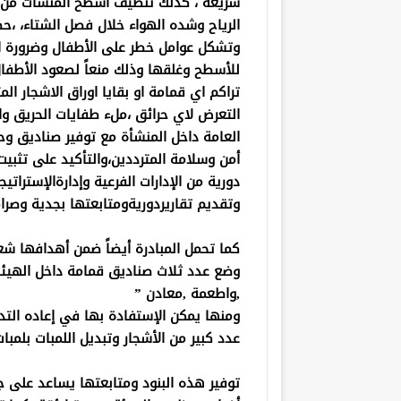
سريعه ، كذلك تنظيف اسطح المنشات من اي
الرياح وشده الهواء خلال فصل الشتاء، ،حصر
وتشكل عوامل خطر على الأطفال وضرورة الت
للأسطح وغلقها وذلك منعاً لصعود الأطفا
تراكم اي قمامة او بقايا اوراق الاشجار ا
التعرض لاي حرائق ،ملء طفايات الحريق وا
العامة داخل المنشأة مع توفير صناديق وحق
أمن وسلامة المترددين،والتأكيد على تثبيت
دورية من الإدارات الفرعية وإدارةالإستراتيج
وتقديم تقاريردوريةومتابعتها بجدية وصرا
كما تحمل المبادرة أيضاً ضمن أهدافها شعا
وضع عدد ثلاث صناديق قمامة داخل الهيئ
,واطعمة ,معادن ”
ومنها يمكن الإستفادة بها في إعاده التدو
عدد كبير من الأشجار وتبديل اللمبات بلم
توفير هذه البنود ومتابعتها يساعد على ج