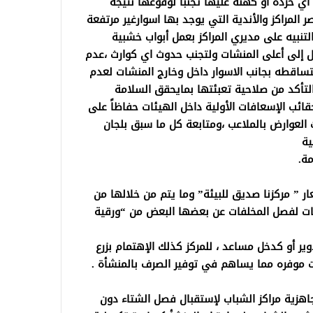
 خرده او كهنة عليها تجنباً لوقوعها نتيجه
 المراكز والأندية التي يوجد بها اسوارغير مرتفعة
نبيه على مديري المراكز بعمل أبواب خشبية
ل إلى أعلى المنشات ولتجنب حدوث اي كوارث ،عدم
لمتساقطه بجانب الاسوار داخل وخارج المنشات لعدم
لتأكد من صلاحية تعبئتها بمايحقق السلامة
ائب الإسعافات الأولية داخل الهيئات حفاظاً على
 العوارض بالملاعب ،ومتابعة كل ما سبق بلجان
ية
مة.
ر ” مركزنا صديق للبيئة” وما يتم من خلالها من
ات لفصل المخلفات عن بعضها البعض من “ورقية
ير أو كدخل مساعد ، للمركز كذلك الإهتمام بزرع
بات موفره مما يساهم في توفير الصرف بالمنشأة .
اهزية مراكز الشباب لإستقبال فصل الشتاء دون