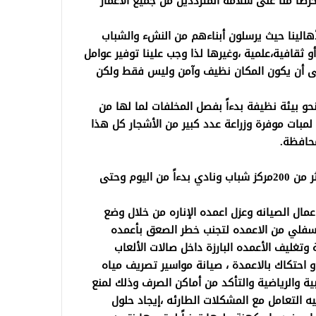
رصاً منا على سلامة المترددين من جميع الأعمار
 لأهالينا حيث يرسلون أبناءهم من النشء والشباب
 ثقافية،علمية ،وغيرها لذا وجب علينا توفير عوامل
على أن يكون المكان نظيف وآمن وليس فقط ولكن
و بيئة نظيفة بدءاً بفصل المخلفات لما لها من
لمبات موفرة وزراعة عدد كبير من الأشجار كل هذا
محافظة.
تنفذ المبادرة وفق جدول زمني لتشمل أكثر من 200مركز شباب ونادي بدءاً من اليوم وحتى
عمال الصيانه وعزل اعمده الإناره من خلال وضع
السفلي من الاعمده لتجنب خطر الصعق بأعمده
وتغليف الأعمده البارزة داخل صالات الألعاب
او احتكاك بالاعمدة ، صيانة مواسير تصريف مياه
ية والرياضية والتأكد من أماكن الصرف وذلك لمنع
يه التعامل مع المشكلات الطارئه ،إيجاد حلول