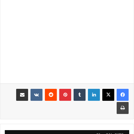
لينكدإن
‏Tumblr
بينتيريست
‏Reddit
‏VKontakte
مشاركة عبر البريد
طباعة