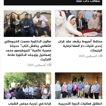
مقالات ذات صلة
محافظ أسيوط يشهد عقد قران
صالون الدكتورة عصمت الخربوطلي
إحدى فتيات دار الصفا لرعاية
الثقافي يناقش كتاب” حدوتة
اليتيمات
مصرية عالمية” للبروفيسور محمد
إسماعيل وزوجته الدكتورة عادلة
5 أغسطس، 2026
التركيت
3 أغسطس، 2026
انطلاق فعاليات الدورة التدريبية
قراءة في تجربة مجلس الشباب