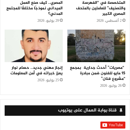
المتخصصة في “الفهرسة
المصري.. كيف صنع العمل
والتصنيف” للعاملين بالمتحف
الميداني نموذجًا مختلفًا للمجتمع
المصري الكبير
المدني؟
2 أغسطس، 2026
29 يوليو، 2026
“مصريات” أحدث جدارية بمجمع
إنجاز مهني جديد.. حسام نوار
15 مايو للفنون ضمن مبادرة
يعزز خبراته في أمن المعلومات
“مشروع فنان”
25 يوليو، 2026
26 يوليو، 2026
قناة بوابة العمال على يوتيوب