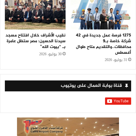
1275 فرصة عمل جديدة في 42
نقيب الأشراف خلال افتتاح مسجد
شركة خاصة بـ9
سيدنا الحسين: مصر ستظل عامرة
محافظات..والتقديم متاح طوال
بـ “بيوت الله”
أغسطس
30 يوليو، 2026
31 يوليو، 2026
قناة بوابة العمال على يوتيوب