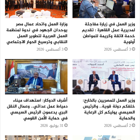
وزير العمل في زيارة مفاجئة
وزارة العمل واتحاد عمال مصر
لمديرية عمل القاهرة : تقديم
يوحدان الجهود في ندوة لمنظمة
خدمة لائقة وكريمة للمواطن
العمل العربية لتطوير العمل
أولوية
النقابي وترسيخ الحوار الاجتماعي
3 أغسطس، 2026
3 أغسطس، 2026
وزير العمل للمصريين بالخارج:
أشرف الدوكار: استهداف ميناء
خلفكم دولة قوية.. والرئيس
دمياط عمل عدائي.. وعمال النقل
السيسي يوليكم كل الرعاية
البري يدعمون الرئيس السيسي
والحماية
في حماية الأمن القومي
2 أغسطس، 2026
31 يوليو، 2026