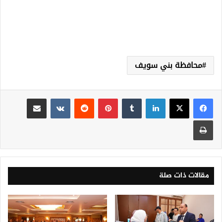
محافظة بني سويف
لينكدإن
‏Tumblr
بينتيريست
‏Reddit
‏VKontakte
مشاركة عبر البريد
طباعة
مقالات ذات صلة