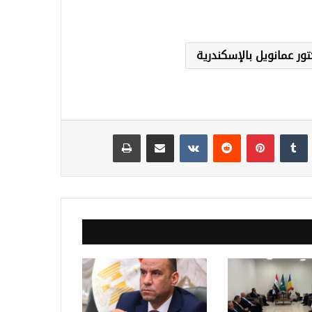
ور عمانويل بالإسكندرية
نكدإن
‏Tumblr
بينتيريست
‏Reddit
‏VKontakte
مشاركة عبر البريد
طباعة