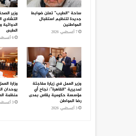
ساحة “الطيب” تعلن ضوابط
وزير الصح
جديدة لتنظيم استقبال
التشادي ا
المواطنين
الدوائية و
الطبى
7 أغسطس، 2026
6 أغسطس، 2026
وزير العمل في زيارة مفاجئة
وزارة العم
لمديرية “القاهرة”: نجاح أي
يوحدان ال
مؤسسة حكومية يقاس بمدى
منظمة الع
رضا المواطن
3 أغسطس، 2026
3 أغسطس، 2026