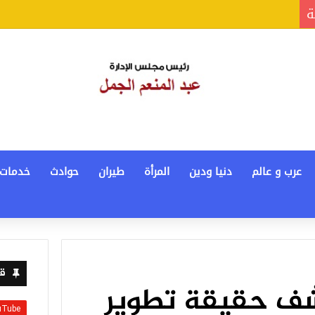
ة
عرب و عالم
دنيا ودين
المرأة
طيران
حوادث
خدمات
قن
ف حقيقة تطوير