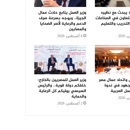
ة يبحث مع نظيره
وزير العمل يتابع حادث عمال
لتعاون في الصناعات
الجيزة.. ويوجه بسرعة صرف
التدريب والتعليم
الدعم والرعاية لأسر الضحايا
والمصابين
6 أغسطس، 2026
ل واتحاد عمال مصر
وزير العمل للمصريين بالخارج:
جهود في ندوة
خلفكم دولة قوية.. والرئيس
مل العربية
السيسي يوليكم كل الرعاية
والحماية
2 أغسطس، 2026