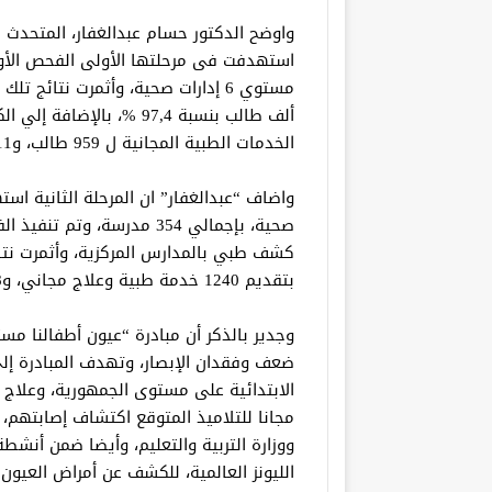
واوضح الدكتور حسام عبدالغفار، المتحدث ا
الخدمات الطبية المجانية ل 959 طالب، و2411 نظارة طبية، و92 تدخل جراحي وطبي.
كشف طبي بالمدارس المركزية، وأثمرت نتائج
بتقديم 1240 خدمة طبية وعلاج مجاني، و1818 نظارة طبية، و61 تدخل جراحي وطبي.
وجدير بالذكر أن مبادرة “عيون أطفالنا مس
ضعف وفقدان الإبصار، وتهدف المبادرة إل
الابتدائية على مستوى الجمهورية، وعلاج ال
مجانا للتلاميذ المتوقع اكتشاف إصابتهم، 
الليونز العالمية، للكشف عن أمراض العيون لت