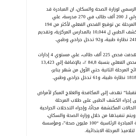
لرسمي لوزارة الصحة والسكان، ان المبادرة قد
استهدفت فى مرحلتها الأولى الفحص الأولي لـ 200 ألف طالب في 270 مدرسة، علي
مستوي 6 إدارات صحية، وأثمرت نتائج تلك المرحلة عن توقيع الفحص الفعلي لأكثر من 194
ألف طالب بنسبة 97,4 %، بالإضافة إلي الكشف الطبي ل 10,044 بالمدارس المركزية، وتقديم
واضاف “عبدالغفار” ان المرحلة الثانية استهدفت فحص 225 ألف طالب، علي مستوي 4 إدارات
صحية، بإجمالي 354 مدرسة، وتم تنفيذ الفحص الفعلي بنسبة 84,8 ٪، بالإضافة إلي 13,423
 المرحلة الثانية حتي الأول من شهر يناير،
تقبلنا” تهدف إلى المكافحة والعلاج المبكر لأمراض
ى إجراء الكشف الطبى على طلاب المرحلة
حالات المكتشفة مجانًا، وإجراء التدخلات الجراحية
ويتم تنفيذها من خلال وزارة الصحة والسكان،
ووزارة التربية والتعليم، وأيضا ضمن أنشطة المبادرة الرئاسية “100 مليون صحة”، ومؤسسة
لاميذ المرحلة الابتدائية.