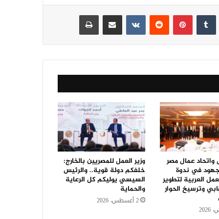
نكدإن
‏Tumblr
بينتيريست
‏Reddit
‏VKontakte
مشاركة عبر البريد
طباعة
ل واتحاد عمال مصر
وزير العمل للمصريين بالخارج:
جهود في ندوة
خلفكم دولة قوية.. والرئيس
مل العربية لتطوير
السيسي يوليكم كل الرعاية
ابي وترسيخ الحوار
والحماية
2 أغسطس، 2026