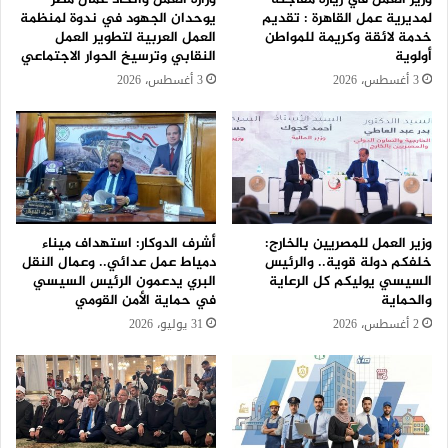
لمديرية عمل القاهرة : تقديم
يوحدان الجهود في ندوة لمنظمة
خدمة لائقة وكريمة للمواطن
العمل العربية لتطوير العمل
أولوية
النقابي وترسيخ الحوار الاجتماعي
3 أغسطس، 2026
3 أغسطس، 2026
وزير العمل للمصريين بالخارج:
أشرف الدوكار: استهداف ميناء
خلفكم دولة قوية.. والرئيس
دمياط عمل عدائي.. وعمال النقل
السيسي يوليكم كل الرعاية
البري يدعمون الرئيس السيسي
والحماية
في حماية الأمن القومي
2 أغسطس، 2026
31 يوليو، 2026