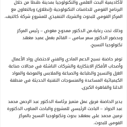
لأكاديمية البحث العلمي والتكنولوجيا بمدينة طنطا من خلال
البرنامج القومي للحاضنات التكنولوجية (إنطلاق) وبالتعاون مع
المركز القومي للبحوث والشريك التنفيذي للمشروع شركة كالتيف.
وذلك تحت رعاية.من الدكتور ممدوح معوض – رئيس المركز
وبحضور الدكتور سمر سامى – القائم بعمل عميد معهد
تكنولوجيا النسيج،
توفر حاضنة نسيج الدعم المادي والفني لاحتضان رواد الأعمال
وأصحاب الأفكار الابتكارية والشركات الناشئة في مجالات صناعة
الغزل والنسيج والطباعة والصباغة والملابس والموضة والمواد
الكيميائية المساعدة والمنسوجات التقنية الحديثة في منطقة
الدلتا والقاهرة الكبرى.
يدير الحاضنة فريق عمل متميز برئاسة الدكتور عبد الرحمن محمد
عبد الجواد – الباحث الرئيسي للمشروع والباحث المناوب الدكتورة
نرمين محمد على بمعهد بحوث وتكنولوجيا النسيج بالمركز
القومى للبحوث.