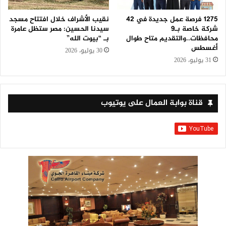
1275 فرصة عمل جديدة في 42
نقيب الأشراف خلال افتتاح مسجد
شركة خاصة بـ9
سيدنا الحسين: مصر ستظل عامرة
محافظات..والتقديم متاح طوال
بـ “بيوت الله”
أغسطس
30 يوليو، 2026
31 يوليو، 2026
قناة بوابة العمال على يوتيوب