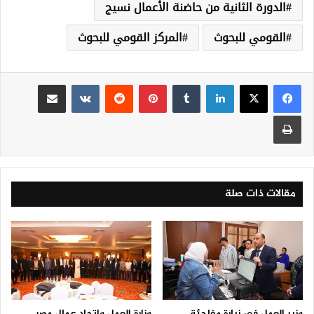
الدورة الثانية من حاضنة الأعمال نسيج
القومي للبحوث
المركز القومي للبحوث
لينكدإن
‏Tumblr
بينتيريست
‏Reddit
‏VKontakte
مشاركة عبر البريد
طباعة
مقالات ذات صلة
وزير العمل في زيارة مفاجئة
وزارة العمل واتحاد عمال مصر