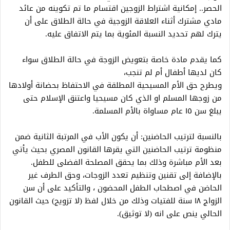
الحصر.. إمكانية اشتراط الزوجين اقتسام ما تم تكوينه من عائد
مادي مشترك أثناء العلاقة الزوجية في حالة الطلاق على أن
يترك لهم تحديد النسبة المئوية بما يتم الاتفاق عليه.
كما يقدم مادة خاصة بتعويض الزوجة في حالة الطلاق سواء
كان لديها أطفال أم لم تنجب،
ويطرح حق الأم المسيحية المطلقة في الاحتفاظ بحضانة أولادها
من زوجها المسلم او الذي كان مسيحيا واعتنق الإسلام حتى
يبلغ سن ١٥ عام مساواة بالأم المسلمة.
بالنسبة لترتيب الحاضنين: أن يكون الأب في المرتبة الثانية ضمن
منظومة ترتيب الحاضنين التي يقرها القانون المصري بحيث يأتي
بعد الأم مباشرة وذلك بما يحقق المصلحة الفضلى للطفل.
بالإضافة إلى تقنين وتنظيم تعدد الزوجات، وحق الطرف غير
الحاضن في اصطحاب الطفل المحضون ، والتأكيد على أن سن
الزواج ١٨ سنة للفتيات وذلك من خلال لفظ (لا تزويج) حيث القانون
الحالي ينص على انه (لا توثيق).