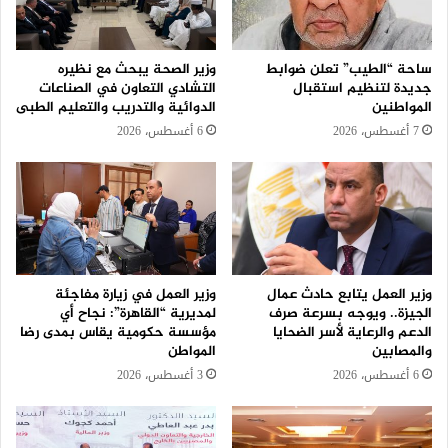
ساحة “الطيب” تعلن ضوابط
وزير الصحة يبحث مع نظيره
جديدة لتنظيم استقبال
التشادي التعاون في الصناعات
المواطنين
الدوائية والتدريب والتعليم الطبى
7 أغسطس، 2026
6 أغسطس، 2026
وزير العمل يتابع حادث عمال
وزير العمل في زيارة مفاجئة
الجيزة.. ويوجه بسرعة صرف
لمديرية “القاهرة”: نجاح أي
الدعم والرعاية لأسر الضحايا
مؤسسة حكومية يقاس بمدى رضا
والمصابين
المواطن
6 أغسطس، 2026
3 أغسطس، 2026