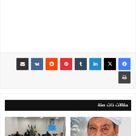
لينكدإن
‏Tumblr
بينتيريست
‏Reddit
‏VKontakte
مشاركة عبر البريد
طباعة
مقالات ذات صلة