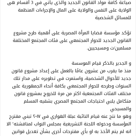
صياغة كافة مواد القانون الجديد والذى يأتي في 3 أقسام هى
الولاية على النفس والولاية على المال والإجراءات المنظمة
للمسائل الشخصية
تؤكد مؤسسة قضايا المرأة المصرية على أهمية طرح مشروع
القانون الجديد للحوار المجتمعي على فئات المجتمع المختلفة
مسلمين/ت ومسيحيين.
و الجدير بالذكر قيام الموسسة
منذ ما يقرب من عشرون عامًا بالعمل على إعداد مشروع قانون
جديد للأحوال الشخصية، واستمرت في تطويره على مدار تلك
السنوات وطرحه للحوار المجتمعي بكافة أنحاء الجمهورية على
مختلف الفئات المجتمعية اكثر من مرة للخروج بمشروع قانون
متكامل يلبي احتياجات المجتمع المصري بشقيه المسلم
والمسيحي
وهو ما نتج عنه قيام النائبة عبلة الهواري في ٢٠١٧ تبني مقترح
المؤسسة ودخوله اللجنة التشريعية بمجلس النواب لمناقشته’ الا
انه لم يتم الأخذ به او بأي مقترحات أخرى بشأن تعديل قوانين