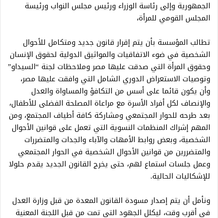
الجمهورية وإلى رئاسة الوزراء ورئيس مجلس النواب ورئيسة
المجلس القومي للمرأة،
تطالب المؤسسة بأن يتم إقرار قانون جديد ومتكامل للأحوال
الشخصية في ضوء الاتفاقيات والمواثيق الدولية لحقوق الإنسان
وحقوق المرأة التي صدقت عليها مصر وملاحظات لجنة “السيداو”
وتوصيات الاستعراض الدوري الشامل التي وافقت عليها مصر،
وأن يكون قائما على أسس من التكافؤ والمساواة والعدل
والإنصاف لكل أفراد الأسرة مع مراعاة المصلحة الفضلى للأطفال،
بعد طرحه للحوار المجتمعي ومشاركة كافة أطياف المجتمع، ومن
المهم إشراك المنظمات النسوية التي تعمل على قوانين الأحوال
الشخصية، وبعض روابط الأمهات والآباء والجدات والمتضررات
والمتضررين من قوانين الأحوال الشخصية في الحوار المجتمعي
وعمل جلسات استماع لهم، حتى يخرج القانون الجديد يقدم حلولا
للإشكاليات الحالية.
ونأمل أن يتم إصدار مسودة القانون المعدة من قبل وزارة العدل
في أقرب وقت، ليكلل الجهود التي تمت من قبل اللجنة المعنية