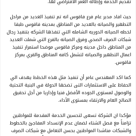
تقديم الخدمة وإطالة العمر الافتراضي لها.
حيث افاد مدير عام فرع فاقوس انه تم تنفيذ العديد من مراحل
التطهير والصيانه بالعديد من المناطق بمدينه فاقوس طبقا
لخطه الصيانه الدوريه الشامله التي تنفذها الشركه بتنفيذ رجال
شبكات الصرف الصحي وفرق الصيانه بالفرع التي شملت العديد
من المناطق داخل مدينه ومركز فاقوس موضحا استمرار تنفيذ
اعمال التطهير والصيانه لتشمل كافه المناطق والقري بمركز
فاقوس.
كما اكد المهندس عامر أن تنفيذ مثل هذه الخطط يهدف الي
الحفاظ على الاستثمارات التى تضخها الدولة في البنية التحتية
والوصول لمستوى الجوده الأفضل فنيا وإداريا من أجل تحقيق
الصالح العام والارتقاء بمستوى الأداء.
مؤكدا ان الشركة تسعى لتحسين الخدمة المقدمة للمواطنين
تزامناً مع فصل الشتاء لضمان عدم الإنسداد المفاجئ بالخطوط
والشبكات مناشدا المواطنين بحسن التعامل مع شبكات الصرف