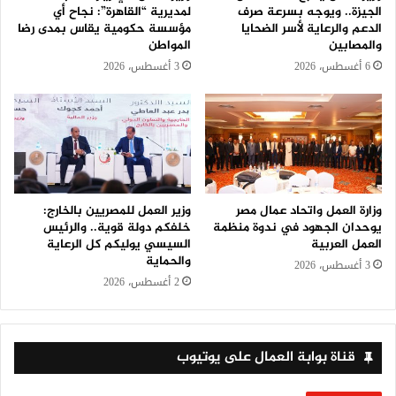
الجيزة.. ويوجه بسرعة صرف
لمديرية “القاهرة”: نجاح أي
الدعم والرعاية لأسر الضحايا
مؤسسة حكومية يقاس بمدى رضا
والمصابين
المواطن
6 أغسطس، 2026
3 أغسطس، 2026
وزارة العمل واتحاد عمال مصر
وزير العمل للمصريين بالخارج:
يوحدان الجهود في ندوة منظمة
خلفكم دولة قوية.. والرئيس
العمل العربية
السيسي يوليكم كل الرعاية
والحماية
3 أغسطس، 2026
2 أغسطس، 2026
قناة بوابة العمال على يوتيوب