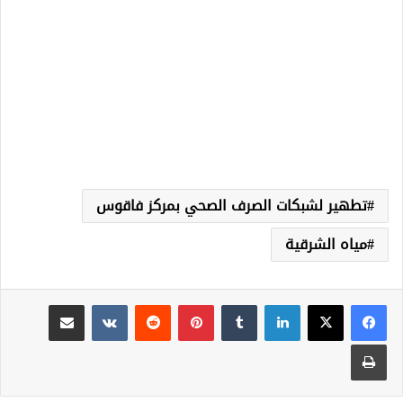
تطهير لشبكات الصرف الصحي بمركز فاقوس
مياه الشرقية
لينكدإن
‏Tumblr
بينتيريست
‏Reddit
‏VKontakte
مشاركة عبر البريد
طباعة