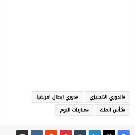
الدوري الانجليزي
دوري ابطال افريقيا
كأس الملك
مباريات اليوم
لينكدإن
‏Tumblr
بينتيريست
‏Reddit
‏VKontakte
مشاركة عبر البريد