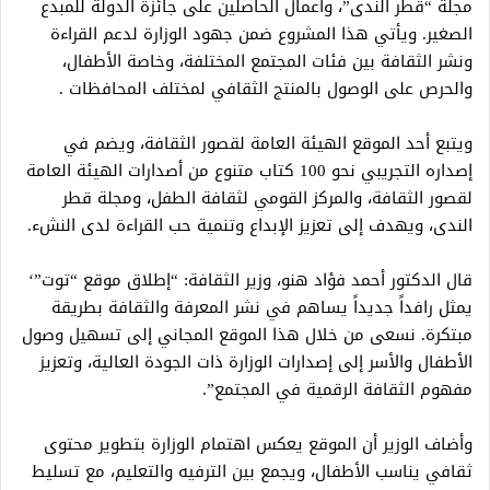
مجلة “قطر الندى”، وأعمال الحاصلين على جائزة الدولة للمبدع
الصغير. ويأتي هذا المشروع ضمن جهود الوزارة لدعم القراءة
ونشر الثقافة بين فئات المجتمع المختلفة، وخاصة الأطفال،
والحرص على الوصول بالمنتج الثقافي لمختلف المحافظات .
ويتبع أحد الموقع الهيئة العامة لقصور الثقافة، ويضم في
إصداره التجريبي نحو 100 كتاب متنوع من أصدارات الهيئة العامة
لقصور الثقافة، والمركز القومي لثقافة الطفل، ومجلة قطر
الندى، ويهدف إلى تعزيز الإبداع وتنمية حب القراءة لدى النشء.
قال الدكتور أحمد فؤاد هنو، وزير الثقافة: “إطلاق موقع “توت”‘
يمثل رافداً جديداً يساهم في نشر المعرفة والثقافة بطريقة
مبتكرة. نسعى من خلال هذا الموقع المجاني إلى تسهيل وصول
الأطفال والأسر إلى إصدارات الوزارة ذات الجودة العالية، وتعزيز
مفهوم الثقافة الرقمية في المجتمع”.
وأضاف الوزير أن الموقع يعكس اهتمام الوزارة بتطوير محتوى
ثقافي يناسب الأطفال، ويجمع بين الترفيه والتعليم، مع تسليط