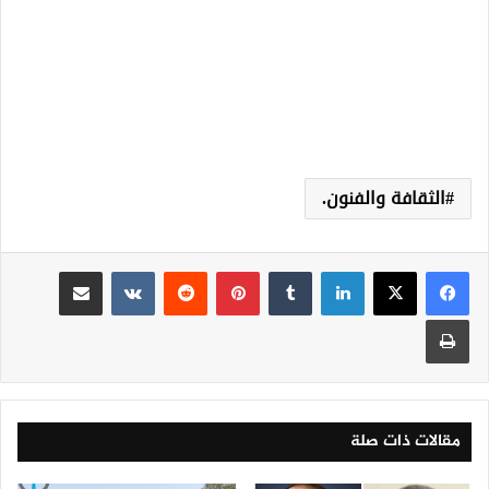
الثقافة والفنون.
لينكدإن
‏Tumblr
بينتيريست
‏Reddit
‏VKontakte
مشاركة عبر البريد
طباعة
مقالات ذات صلة