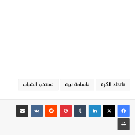
اتحاد الكرة
اسامة نبيه
منتخب الشباب
لينكدإن
‏Tumblr
بينتيريست
‏Reddit
‏VKontakte
مشاركة عبر البريد
طباعة