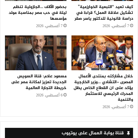
كيف تعيد “التبعية الخوارزمية”
بحضور الآلاف …الجازولية تنظم
تشكيل علاقة العمل؟ قراءة في
ليلة في حب مصر بمناسبة مولد
دراسة قانونية للدكتور ياسر صقر
مؤسسها
7 أغسطس، 2026
7 أغسطس، 2026
خلال مشاركته بمنتدى الأعمال
مسعود علام: قناة السويس
المصرى -التشادي …وزير الخارجية
الجديدة تعزيز لمكانة مصر على
يؤكد على ان القطاع الخاص يظل
خريطة التجارة العالمية
المحرك الرئيسي للاستثمار
6 أغسطس، 2026
والتنمية
7 أغسطس، 2026
قناة بوابة العمال على يوتيوب