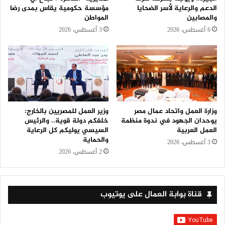
الدعم والرعاية لأسر الضحايا
مؤسسة حكومية يقاس بمدى رضا
والمصابين
المواطن
6 أغسطس، 2026
3 أغسطس، 2026
وزارة العمل واتحاد عمال مصر
وزير العمل للمصريين بالخارج:
يوحدان الجهود في ندوة منظمة
خلفكم دولة قوية.. والرئيس
العمل العربية
السيسي يوليكم كل الرعاية
والحماية
3 أغسطس، 2026
2 أغسطس، 2026
قناة بوابة العمال على يوتيوب