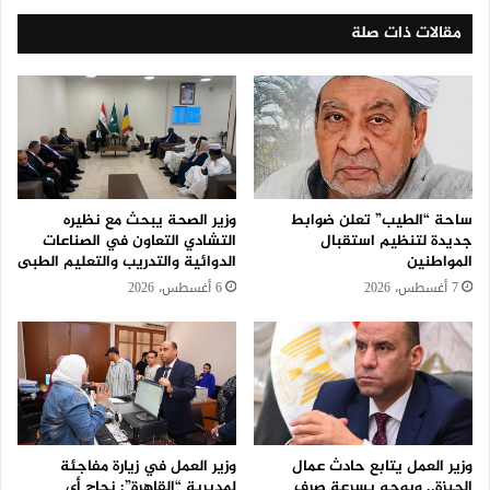
مقالات ذات صلة
ساحة “الطيب” تعلن ضوابط
وزير الصحة يبحث مع نظيره
جديدة لتنظيم استقبال
التشادي التعاون في الصناعات
المواطنين
الدوائية والتدريب والتعليم الطبى
7 أغسطس، 2026
6 أغسطس، 2026
وزير العمل يتابع حادث عمال
وزير العمل في زيارة مفاجئة
الجيزة.. ويوجه بسرعة صرف
لمديرية “القاهرة”: نجاح أي