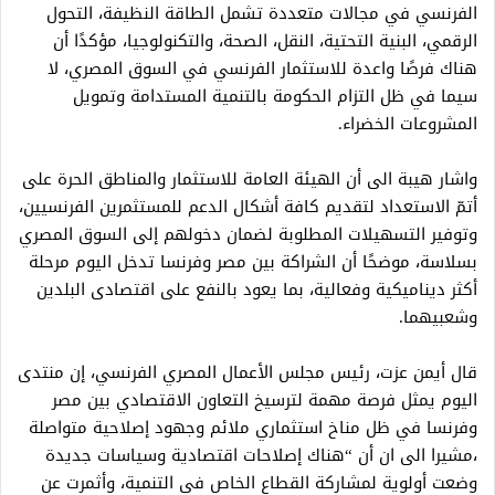
الفرنسي في مجالات متعددة تشمل الطاقة النظيفة، التحول
الرقمي، البنية التحتية، النقل، الصحة، والتكنولوجيا، مؤكدًا أن
هناك فرصًا واعدة للاستثمار الفرنسي في السوق المصري، لا
سيما في ظل التزام الحكومة بالتنمية المستدامة وتمويل
المشروعات الخضراء.
واشار هيبة الى أن الهيئة العامة للاستثمار والمناطق الحرة على
أتمّ الاستعداد لتقديم كافة أشكال الدعم للمستثمرين الفرنسيين،
وتوفير التسهيلات المطلوبة لضمان دخولهم إلى السوق المصري
بسلاسة، موضحًا أن الشراكة بين مصر وفرنسا تدخل اليوم مرحلة
أكثر ديناميكية وفعالية، بما يعود بالنفع على اقتصادى البلدين
وشعبيهما.
قال أيمن عزت، رئيس مجلس الأعمال المصري الفرنسي، إن منتدى
اليوم يمثل فرصة مهمة لترسيخ التعاون الاقتصادي بين مصر
وفرنسا في ظل مناخ استثماري ملائم وجهود إصلاحية متواصلة
،مشيرا الى ان أن “هناك إصلاحات اقتصادية وسياسات جديدة
وضعت أولوية لمشاركة القطاع الخاص في التنمية، وأثمرت عن