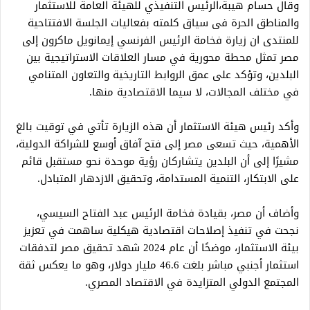
وقال حسام هيبة،الرئيس التنفيذي للهيئة العامة للاستثمار
والمناطق الحرة فى سياق كلمته بفعاليات الجلسة الافتتاحية
للمنتدى ان زيارة فخامة الرئيس الفرنسي إيمانويل ماكرون إلى
مصر تمثل محطة محورية في مسار العلاقات الاستراتيجية بين
البلدين، وتؤكد على عمق الروابط التاريخية والتعاون المتنامي
في مختلف المجالات، لا سيما الاقتصادية منها.
وأكد رئيس هيئة الاستثمار أن هذه الزيارة تأتي في توقيت بالغ
الأهمية، حيث تسعى مصر إلى فتح آفاق أوسع للشراكة الدولية،
مشيرًا إلى أن البلدين يتشاركان رؤية موحدة نحو مستقبل قائم
على الابتكار، التنمية المستدامة، وتحقيق الازدهار المتبادل.
وأضاف أن مصر، بقيادة فخامة الرئيس عبد الفتاح السيسي،
نجحت في تنفيذ إصلاحات اقتصادية هيكلية ساهمت في تعزيز
بيئة الاستثمار، موضحًا أن عام 2024 شهد تحقيق مصر لتدفقات
استثمار أجنبي مباشر بلغت 46.6 مليار دولار، وهو ما يعكس ثقة
المجتمع الدولي المتزايدة في الاقتصاد المصري.