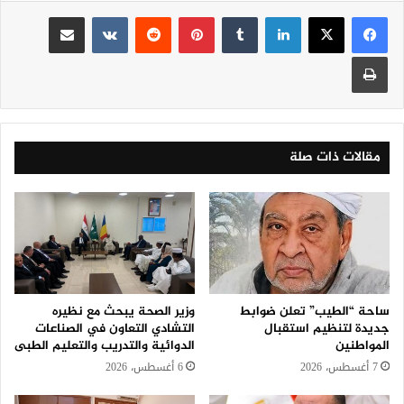
لينكدإن
‏Tumblr
بينتيريست
‏Reddit
‏VKontakte
مشاركة عبر البريد
طباعة
مقالات ذات صلة
ساحة “الطيب” تعلن ضوابط
وزير الصحة يبحث مع نظيره
جديدة لتنظيم استقبال
التشادي التعاون في الصناعات
المواطنين
الدوائية والتدريب والتعليم الطبى
7 أغسطس، 2026
6 أغسطس، 2026