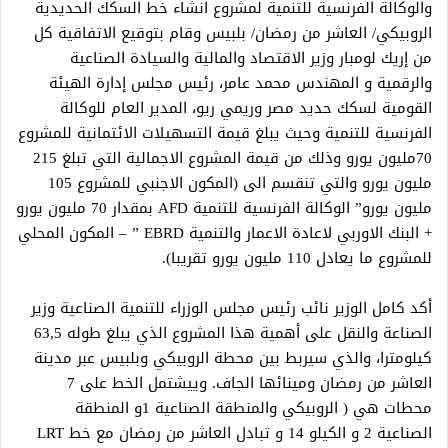
والوكالة الفرنسية للتنمية لمشروع انشاء خط السكك الحديدية
الروبيكي/ العاشر من رمضان/ بلبيس وقام بتوقيع الاتفاقية كل
من إريك لومبار وزير الاقتصاد والمالية والسيادة الصناعية
والرقمية و المهندس محمد عامر، رئيس مجلس إدارة الهيئة
القومية لسكك حديد مصر وريمي ريو، المدير العام للوكالة
الفرنسية للتنمية وحيث يبلغ قيمة التسهيلات الائتمانية للمشروع
70مليون يورو وذلك من قيمة المشروع الاجمالية التي تبلغ 215
مليون يورو والتي تنقسم الى (المكون الاجنبي للمشروع 105
مليون يورو” الوكالة الفرنسية للتنمية AFD بمقدار 70 مليون يورو
+ البنك الاوربي لاعادة الاعمار والتنمية EBRD ” – المكون المحلي
للمشروع ما يعادل 110 مليون يورو تقريبا).
أكد كامل الوزير نائب رئيس مجلس الوزراء للتنمية الصناعية وزير
الصناعة والنقل على أهمية هذا المشروع الذي يبلغ طوله 63,5
كيلومترا، والذي سيربط بين محطة الروبيكي وبلبيس عبر مدينة
العاشر من رمضان ومينائها الجاف. وييشتمل الخط على 7
محطات هي ( الروبيكي والمنطقة الصناعية 1و المنطقة
الصناعية 2 و الكيلو 14 و تبادل العاشر من رمضان مع خط LRT