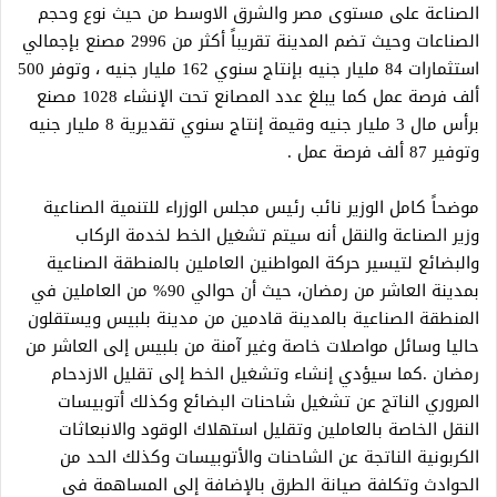
الصناعة على مستوى مصر والشرق الاوسط من حيث نوع وحجم
الصناعات وحيث تضم المدينة تقريباً أكثر من 2996 مصنع بإجمالي
استثمارات 84 مليار جنيه بإنتاج سنوي 162 مليار جنيه ، وتوفر 500
ألف فرصة عمل كما يبلغ عدد المصانع تحت الإنشاء 1028 مصنع
برأس مال 3 مليار جنيه وقيمة إنتاج سنوي تقديرية 8 مليار جنيه
وتوفير 87 ألف فرصة عمل .
موضحاً كامل الوزير نائب رئيس مجلس الوزراء للتنمية الصناعية
وزير الصناعة والنقل أنه سيتم تشغيل الخط لخدمة الركاب
والبضائع لتيسير حركة المواطنين العاملين بالمنطقة الصناعية
بمدينة العاشر من رمضان، حيث أن حوالي 90% من العاملين في
المنطقة الصناعية بالمدينة قادمين من مدينة بلبيس ويستقلون
حاليا وسائل مواصلات خاصة وغير آمنة من بلبيس إلى العاشر من
رمضان .كما سيؤدي إنشاء وتشغيل الخط إلى تقليل الازدحام
المروري الناتج عن تشغيل شاحنات البضائع وكذلك أتوبيسات
النقل الخاصة بالعاملين وتقليل استهلاك الوقود والانبعاثات
الكربونية الناتجة عن الشاحنات والأتوبيسات وكذلك الحد من
الحوادث وتكلفة صيانة الطرق بالإضافة إلى المساهمة في