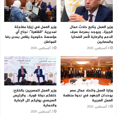
وزير العمل يتابع حادث عمال
وزير العمل في زيارة مفاجئة
الجيزة.. ويوجه بسرعة صرف
لمديرية “القاهرة”: نجاح أي
الدعم والرعاية لأسر الضحايا
مؤسسة حكومية يقاس بمدى رضا
والمصابين
المواطن
6 أغسطس، 2026
3 أغسطس، 2026
وزارة العمل واتحاد عمال مصر
وزير العمل للمصريين بالخارج:
يوحدان الجهود في ندوة منظمة
خلفكم دولة قوية.. والرئيس
العمل العربية
السيسي يوليكم كل الرعاية
والحماية
3 أغسطس، 2026
2 أغسطس، 2026