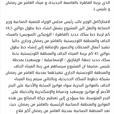
الذي يربط القاهرة بالعاصمة الجديدة، و ميناء العاشر من رمضان
و بلبيس ).
لافتازكامل الوزير نائب رئيس مجلس الوزراء للتنمية الصناعية وزير
الصناعة والنقل الى المشروع يشمل انشاء خط بطول حوالي 18,5
كم لربط خط سكك حديد (القاهرة / الروبيكى /السويس) بالميناء
الجاف والمنطقة اللوجيستية بالعاشر من رمضان وجاري حاليا
تنفيذ أعمال المحطات والجسور بالإضافة إلى إنشاء خط بطول
حوالي 45 كم يربط الميناء الجاف والمنطقة اللوجيستية بخط
سكك حديد (بنها/ الزقازيق / الإسماعيلية / بورسعيد) بمحطة
بلبيس ،مضيفا ان المشروع سيساهم في ربط الميناء الجاف
والمنطقة اللوجستية الجاري تنفيذهما بمدينة العاشر من رمضان
بشبكة خطوط السكك الحديدية، وبالتالي سيتم ربط الميناء
الجاف بالموانئ البحرية سواء موانئ السخنة والأدبية على البحر
الأحمر أو موانئ بورسعيد ودمياط والإسكندرية والدخيلة على
البحر المتوسط، بما سيؤدي إلى تعظيم حركة البضائع بين هذه
الموانئ والمنطقة الصناعية الرئيسية بالعاشر من رمضان، حيث
تعد المنطقة الصناعية بمدينة العاشر من رمضان أكبر قلاع