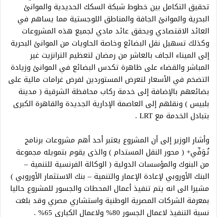
تحقيق التكامل بين خطوط شبكة السكك الحديدية والموانئ
البحرية والموانئ الجافة والمناطق اللوجستية مما يساهم في
العائد الاقتصادي ويحقق عائد مادي لجميع هذه المشروعات
وكذلك تسهيل نقل البضائع وخاصة الحاويات من الموانئ البحرية
إلى الميناء الجاف بالعاشر من رمضان لتعظيم الترانزيت غير
المباشر والقضاء على ظاهرة تكدس البضائع في الموانئ وزيادة
التضخم في الأسعار لتعرض المستوردين لفرض غرامات مالية على
بضائعهم بالإضافة إلى خدمة ركاب محافظة الشرقية ( مدينة
بلبيس ) ونقلهم إلى العاصمة الإدارية الجديدة والقاهرة الكبرى
بتبادل الخدمة مع LRT .
وأشار الوزير إلى أن المشروع يعتبر أحد أهم مشروعات برنامج
نُـوَفِّي+ ( محور النقل المستدام ) والذى يقوم بتمويله مجموعة
من البنوك والمؤسسات الدولية ( الوكالة الفرنسية للتنمية –
البنك الأوروبي لإعادة الإعمار والتنمية – بنك الاستثمار الأوروبي )
مشيرا الى انه يتم تنفيذ أعمال المحطات والجسور للمشروع حاليا
بمعرفة الشركات المصرية الوطنية واستشاري مصري وقد بلغت
نسبة التنفيذ لاعمال الجسور 80% ولاعمال الكباري 65% .