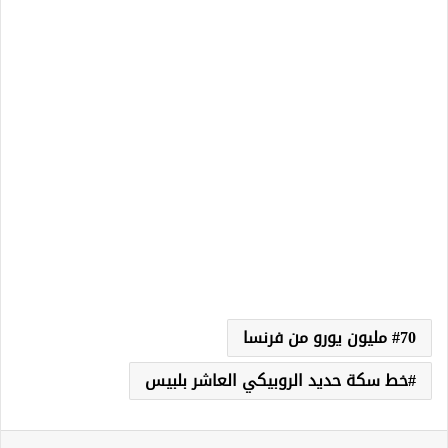
70 مليون يورو من فرنسا
خط سكة حديد الروبيكي العاشر بلبيس
لينكدإن
‏Tumblr
بينتيريست
‏Reddit
‏VKontakte
مشاركة عبر البريد