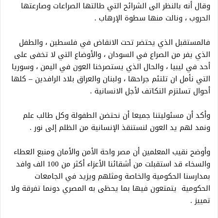
وقال أنه بالنظر الى الشرائح التي طالتها الصراعات وصارعتها
الحروب ، ونالت منها سطوة الإرهاب .
فالمستقبل الذي يحتضر تحت الانقاض في فلسطين ، والطفل
الذي يفر من الصراع في السودان ، والأوضاع التي لا تخفى على
أحد في ليبيا ، والحال الذي يستصرخنا العون في اليمن ، وسوريا
التي نأمل ان تلتئم جراحها ، ولبنان والعراق بلاد الرافدين – كلها
أحوال تسلتزم التكاتف لأجل الانسانية .
وأكد أن مسئوليتنا جميعا أن نحتضن الطفولة وكل طالب علم
ونمد لهم يد العون لنستنقذ الإنسانية من الظلم إلى نور .
وأوضح نقيب المعلمين أن مصر واحة الأمن والأمان ومنبع العطاء
والسخاء قد استقبلت من أشقائنا الأعزاء أكثر من 100 الف وافد
بمدارسنا الحكومية والخاصة ومثلهم ويزيد في الجامعات
الحكومية يتمتعون فيها بما يحظى به المصري دونما تفرقة ولا
تمييز .