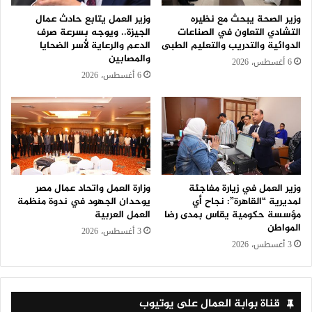
وزير الصحة يبحث مع نظيره
وزير العمل يتابع حادث عمال
التشادي التعاون في الصناعات
الجيزة.. ويوجه بسرعة صرف
الدوائية والتدريب والتعليم الطبى
الدعم والرعاية لأسر الضحايا
والمصابين
6 أغسطس، 2026
6 أغسطس، 2026
وزير العمل في زيارة مفاجئة
وزارة العمل واتحاد عمال مصر
لمديرية “القاهرة”: نجاح أي
يوحدان الجهود في ندوة منظمة
مؤسسة حكومية يقاس بمدى رضا
العمل العربية
المواطن
3 أغسطس، 2026
3 أغسطس، 2026
قناة بوابة العمال على يوتيوب