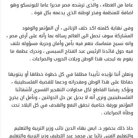
عاما من العطاء ، والذى ترشحه مصر مديرا عاما لليونسكو وهو
اضافة للمنظمة وفخر لوطنه الذي يدعمه بكل قوة .
وفى نهاية كلمته اكد خلف الزناتى ، أن المؤتمر والوفود
المشاركة سوف تحمل الى العالم رساله بما رأته على أرض مصر ،
وانه نسيج متماسك ننعم فيه بأمن وأمان وحرية مسؤوله نلتف
فيه حول قائدنا الرئيس عبد الفتاح السيسى ، وندرك عظمة ما
يقوم به ليجنب هذا الوطن ويلات الحروب والصراعات .
ونعلن أننا نؤيده تأييدا مطلقا في كل خطوة خطاها أو ينتويها
حفاظا على هذا الوطن ومقدراته ودعما للقضية الفلسطينية ،
ونؤكد رفضنا القاطع لكل محاولات التهجير القسري لأشقائنا
الفلسطينيين ونرى أنه لا بديل عن حل الدولتين ، ونأمل ان يخرج
المؤتمر بورقة ختامية تحقق النفع والهدف في كل البلاد تحت
وطأة الصراعات .
حاذ ذلك بحضور د. ايمن بهاء الدين نائب وزير التربية والتعليم
والتعليم الفني نائبا عن محمد عبد اللطيف وزير التربية والتعليم