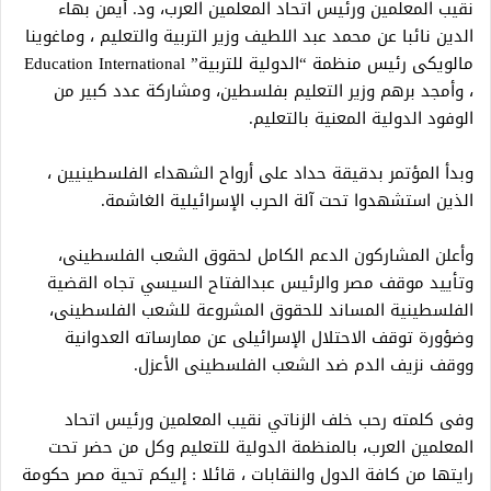
نقيب المعلمين ورئيس اتحاد المعلمين العرب، ود. أيمن بهاء
الدين نائبا عن محمد عبد اللطيف وزير التربية والتعليم ، وماغوينا
مالويكى رئيس منظمة “الدولية للتربية” Education International
، وأمجد برهم وزير التعليم بفلسطين، ومشاركة عدد كبير من
الوفود الدولية المعنية بالتعليم.
وبدأ المؤتمر بدقيقة حداد على أرواح الشهداء الفلسطينيين ،
الذين استشهدوا تحت آلة الحرب الإسرائيلية الغاشمة.
وأعلن المشاركون الدعم الكامل لحقوق الشعب الفلسطينى،
وتأييد موقف مصر والرئيس عبدالفتاح السيسي تجاه القضية
الفلسطينية المساند للحقوق المشروعة للشعب الفلسطينى،
وضؤورة توقف الاحتلال الإسرائيلى عن ممارساته العدوانية
ووقف نزيف الدم ضد الشعب الفلسطينى الأعزل.
وفى كلمته رحب خلف الزناتي نقيب المعلمين ورئيس اتحاد
المعلمين العرب، بالمنظمة الدولية للتعليم وكل من حضر تحت
رايتها من كافة الدول والنقابات ، قائلا : إليكم تحية مصر حكومة