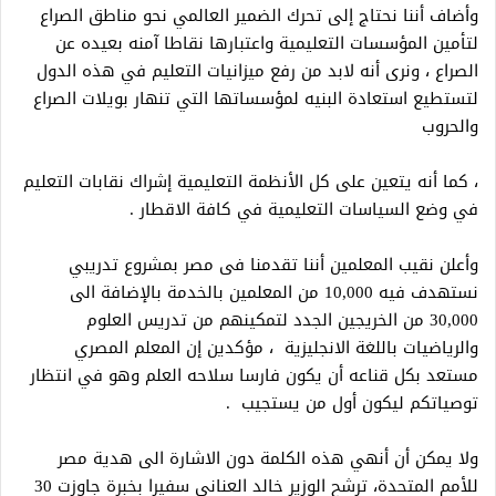
وأضاف أننا نحتاج إلى تحرك الضمير العالمي نحو مناطق الصراع
لتأمين المؤسسات التعليمية واعتبارها نقاطا آمنه بعيده عن
الصراع ، ونرى أنه لابد من رفع ميزانيات التعليم في هذه الدول
لتستطيع استعادة البنيه لمؤسساتها التي تنهار بويلات الصراع
والحروب
، كما أنه يتعين على كل الأنظمة التعليمية إشراك نقابات التعليم
في وضع السياسات التعليمية في كافة الاقطار .
وأعلن نقيب المعلمين أننا تقدمنا فى مصر بمشروع تدريبي
نستهدف فيه 10,000 من المعلمين بالخدمة بالإضافة الى
30,000 من الخريجين الجدد لتمكينهم من تدريس العلوم
والرياضيات باللغة الانجليزية ، مؤكدين إن المعلم المصري
مستعد بكل قناعه أن يكون فارسا سلاحه العلم وهو في انتظار
توصياتكم ليكون أول من يستجيب .
ولا يمكن أن أنهي هذه الكلمة دون الاشارة الى هدية مصر
للأمم المتحدة، ترشح الوزير خالد العنانى سفيرا بخبرة جاوزت 30