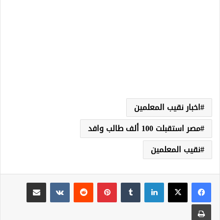
اخبار نقيب المعلمين
مصر استقبلت 100 ألف طالب وافد
نقيب المعلمين
لينكدإن
‏Tumblr
بينتيريست
‏Reddit
‏VKontakte
مشاركة عبر البريد
طباعة