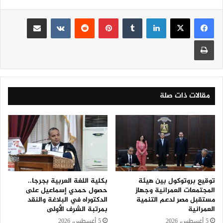
لينكدإن
‏Tumblr
بينتيريست
‏Reddit
‏VKontakte
مشاركة عبر البريد
طباعة
مقالات ذات صلة
توقيع بروتوكول بين هيئة
بكلية اللغة العربية بجرجا..
المجتمعات العمرانية وجهاز
حصول حمدي إسماعيل على
مستقبل مصر لدعم التنمية
الدكتوراه في البلاغة والنقد
العمرانية
بمرتبة الشرف الأولى
5 أغسطس، 2026
5 أغسطس، 2026