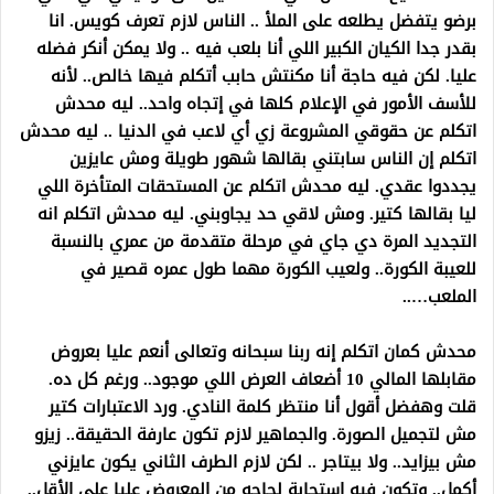
برضو يتفضل يطلعه على الملأ .. الناس لازم تعرف كويس. انا
بقدر جدا الكيان الكبير اللي أنا بلعب فيه .. ولا يمكن أنكر فضله
عليا. لكن فيه حاجة أنا مكنتش حابب أتكلم فيها خالص.. لأنه
للأسف الأمور في الإعلام كلها في إتجاه واحد.. ليه محدش
اتكلم عن حقوقي المشروعة زي أي لاعب في الدنيا .. ليه محدش
اتكلم إن الناس سابتني بقالها شهور طويلة ومش عايزين
يجددوا عقدي. ليه محدش اتكلم عن المستحقات المتأخرة اللي
ليا بقالها كتير. ومش لاقي حد يجاوبني. ليه محدش اتكلم انه
التجديد المرة دي جاي في مرحلة متقدمة من عمري بالنسبة
للعيبة الكورة.. ولعيب الكورة مهما طول عمره قصير في
الملعب…..
محدش كمان اتكلم إنه ربنا سبحانه وتعالى أنعم عليا بعروض
مقابلها المالي 10 أضعاف العرض اللي موجود.. ورغم كل ده.
قلت وهفضل أقول أنا منتظر كلمة النادي. ورد الاعتبارات كتير
مش لتجميل الصورة. والجماهير لازم تكون عارفة الحقيقة.. زيزو
مش بيزايد.. ولا بيتاجر .. لكن لازم الطرف الثاني يكون عايزني
أكمل.. وتكون فيه استجابة لحاجه من المعروض عليا على الأقل..