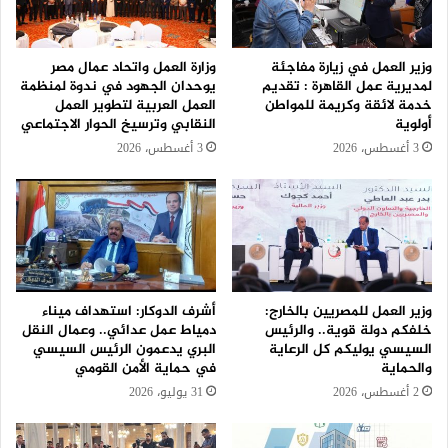
وزير العمل في زيارة مفاجئة
وزارة العمل واتحاد عمال مصر
لمديرية عمل القاهرة : تقديم
يوحدان الجهود في ندوة لمنظمة
خدمة لائقة وكريمة للمواطن
العمل العربية لتطوير العمل
أولوية
النقابي وترسيخ الحوار الاجتماعي
3 أغسطس، 2026
3 أغسطس، 2026
وزير العمل للمصريين بالخارج:
أشرف الدوكار: استهداف ميناء
خلفكم دولة قوية.. والرئيس
دمياط عمل عدائي.. وعمال النقل
السيسي يوليكم كل الرعاية
البري يدعمون الرئيس السيسي
والحماية
في حماية الأمن القومي
2 أغسطس، 2026
31 يوليو، 2026