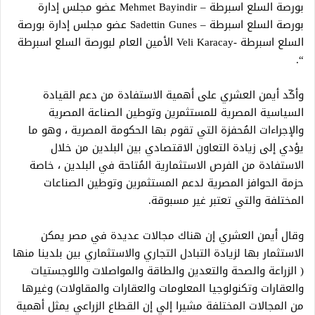
بورصة السلع اسبرطة – Mehmet Bayindir عضو مجلس إدارة
بورصة السلع اسبرطة – Sadettin Gunes عضو مجلس إدارة بورصة
السلع اسبرطة -Veli Karacay الأمين العام لبورصة السلع اسبرطة
“.
وأكّد أيمن العشري على أهمية الاستفادة من دعم القيادة
السياسية المصرية للمستثمرين وتوطين الصناعة المصرية
والإجراءات المُحفزة التي تقوم بها الحكومة المصرية ، وهو ما
يؤدي إلى زيادة التعاون الاقتصادي بين البلدين من خلال
الاستفادة من الفرص الاستثمارية المُتاحة في البلدين ، خاصة
حزمة الحوافز المصرية لدعم المستثمرين وتوطين الصناعات
المختلفة والتي تعتبر غير مسبوقة.
وقال أيمن العشري إن هناك مجالات عديدة في مصر يمكن
الاستثمار بها لزيادة التبادل التجاري والاستثماري بين بلدينا منها
( الزراعة والصحة والتعدين والطاقة والمواصلات واللوجستيات
والعقارات وتكنولوجيا المعلومات والعقارات والمقاولات) وغيرها
من المجالات المختلفة مشيرا إلي إن القطاع الزراعي يمثل أهمية