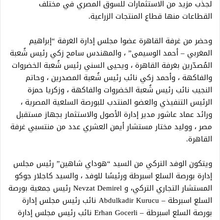
لجذب مزيد من الاستثمارات للسوق المصري في مختلف
القطاعات منها قطاع المنتجات الزراعية.
وحضر من غرفة القاهرة عضوا مجلس إدارة الغرفة “إبراهيم
المغربي – أحمد الوسيمى” ، والمهندس سامح زكي رئيس شُعبة
المُصدّرين بغرفة القاهرة ، ويحيى السني رئيس شُعبة الخضروات
والفاكهة ، وأحمد زكي نائب رئيس شُعبة المصدرين ، وحاتم
النجيب نائب رئيس شُعبة الخضروات والفاكهة ، وزكريا حمزة
الرئيس التنفيذي والعضو المنتدب للبورصة السلعية المصرية ،
ورائد عماد عاشور مدير إدارة الأصول والاستثمار بجهاز مستقبل
مصر ، ووليد مختار مستشار أيمن العشري عدد من منتسبي غرفة
القاهرة.
ويتكون الوفد التركي من السيد “هوداي شاهين” رئيس مجلس
إدارة بورصة السلع اسبرطة ورئيسًا للوفد ، والسيد كاجلار جوكو
المستشار التجاري التركي، و Nevzat Demirel رئيس جمعية بورصة
السلع اسبرطة – Abdulkadir Kurucu نائب رئيس مجلس إدارة
بورصة السلع اسبرطة – Erhan Gocerli نائب رئيس مجلس إدارة