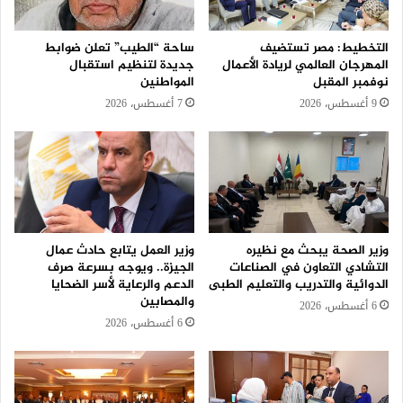
التخطيط: مصر تستضيف
ساحة “الطيب” تعلن ضوابط
المهرجان العالمي لريادة الأعمال
جديدة لتنظيم استقبال
نوفمبر المقبل
المواطنين
9 أغسطس، 2026
7 أغسطس، 2026
وزير الصحة يبحث مع نظيره
وزير العمل يتابع حادث عمال
التشادي التعاون في الصناعات
الجيزة.. ويوجه بسرعة صرف
الدوائية والتدريب والتعليم الطبى
الدعم والرعاية لأسر الضحايا
والمصابين
6 أغسطس، 2026
6 أغسطس، 2026