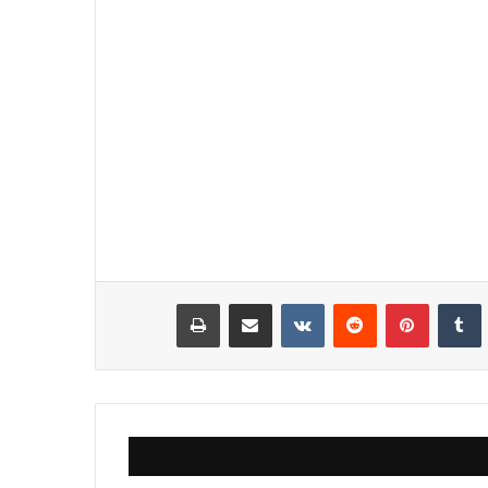
نكدإن
‏Tumblr
بينتيريست
‏Reddit
‏VKontakte
مشاركة عبر البريد
طباعة