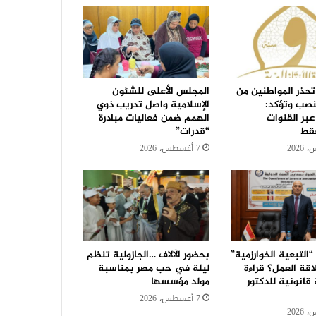
تحذر المواطنين من
المجلس الأعلى للشئون
نصب وتؤكد:
الإسلامية واصل تدريب ذوي
عبر القنوات
الهمم ضمن فعاليات مبادرة
فقط
“قدرات”
7 أغسطس، 2026
التبعية الخوارزمية”
بحضور الآلاف …الجازولية تنظم
قة العمل؟ قراءة
ليلة في حب مصر بمناسبة
قانونية للدكتور
مولد مؤسسها
7 أغسطس، 2026