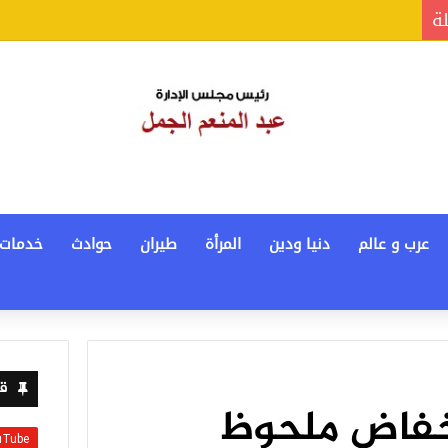
لة
عرب و عالم
دنيا ودين
المرأة
طيران
حوادث
خدمات
قن
خفاض ملحوظ