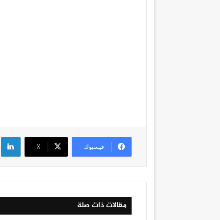
لي
فيسبوك
‫X
مقالات ذات صلة