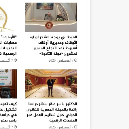
الغيطاني يوجه الشكر لوزارة
“الأوقاف” 
الأوقاف ومديرية أوقاف
عصابات ال
أسيوط بعد النجاح المتميز
التعيينات 
لمشروع «دولة التلاوة»
الرسمية 
7 أغسطس، 2026
7 أغسطس، 2026
الدكتور ياسر صقر ينشر دراسة
كيف تعيد “
رائدة بالمجلة المصرية للقانون
تشكيل علا
الدولي حول تنظيم العمل عبر
في دراسة 
المنصات الرقمية
ياسر صقر
7 أغسطس، 2026
7 أغسطس، 2026