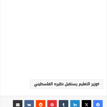
وزير التعليم يستقبل نظيره الفلسطيني
لينكدإن
‏Tumblr
بينتيريست
‏Reddit
‏VKontakte
مشاركة عبر البريد