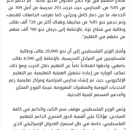
قطاع التعليم في غزة خلال العدوان الأخير، قائلاً: “تم تدمير أكثر
من 95% من. المدارس، حيث خرجت 293 مدرسة من أصل 309 عن
الخدمة، ما بين دمار كامل وجزئي، كما تعرضت الجامعات للقصف،
وتم تدمير نحو 85% من مبانيها..وهناك أكثر من 720 ألف طالب
وطالبة في قطاع غزة، بالإضافة إلى حرمان نحو 700 ألف منهم
من حقهم في التعليم”.
وأشار الوزير الفلسطيني إلى أن نحو 20,000 طالب وطالبة
فلسطينيين في المراحل المدرسية، بالإضافة إلى 4,500 طالب
جامعي، واجهوا انقطاعاً تاماً عن التعليم خلال الحرب، ومع ذلك،
تمكنت الوزارة من إعادة تشغيل العملية التعليمية عبر التعليم
الإلكتروني، حيث تم إنشاء مدارس افتراضية ومراكز تعليمية رغم
التحديات اليومية والمتغيرات المفروضة نتيجة النزوح المتكرر
والتدمير المستمر للبنية التحتية.
وثمن الوزير الفلسطيني موقف مصر الثابت والداعم في كافة
الميادين، مؤكدًا على أهمية الدور المصري الداعم للتعليم
الفلسطيني، خاصة في ظل استمرار العدوان الإسرائيلي الذي