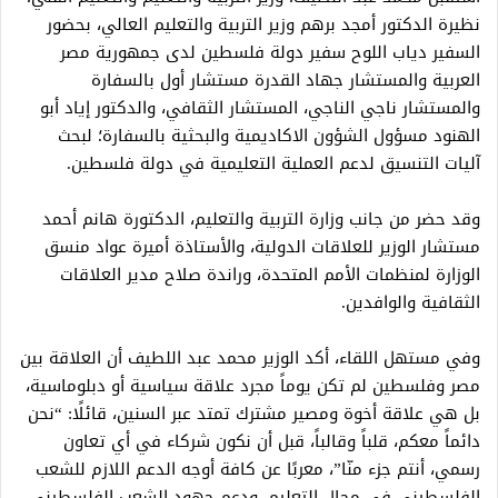
نظيرة الدكتور أمجد برهم وزير التربية والتعليم العالي، بحضور
السفير دياب اللوح سفير دولة فلسطين لدى جمهورية مصر
العربية والمستشار جهاد القدرة مستشار أول بالسفارة
والمستشار ناجي الناجي، المستشار الثقافي، والدكتور إياد أبو
الهنود مسؤول الشؤون الاكاديمية والبحثية بالسفارة؛ لبحث
آليات التنسيق لدعم العملية التعليمية في دولة فلسطين.
وقد حضر من جانب وزارة التربية والتعليم، الدكتورة هانم أحمد
مستشار الوزير للعلاقات الدولية، والأستاذة أميرة عواد منسق
الوزارة لمنظمات الأمم المتحدة، وراندة صلاح مدير العلاقات
الثقافية والوافدين.
وفي مستهل اللقاء، أكد الوزير محمد عبد اللطيف أن العلاقة بين
مصر وفلسطين لم تكن يوماً مجرد علاقة سياسية أو دبلوماسية،
بل هي علاقة أخوة ومصير مشترك تمتد عبر السنين، قائلًا: “نحن
دائماً معكم، قلباً وقالباً، قبل أن نكون شركاء في أي تعاون
رسمي، أنتم جزء منّا”، معربًا عن كافة أوجه الدعم اللازم للشعب
الفلسطيني في مجال التعليم، ودعم جهود الشعب الفلسطيني