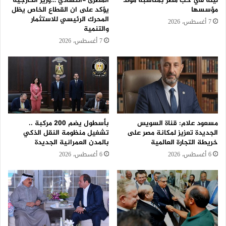
ليلة في حب مصر بمناسبة مولد
المصرى -التشادي …وزير الخارجية
مؤسسها
يؤكد على ان القطاع الخاص يظل
المحرك الرئيسي للاستثمار
7 أغسطس، 2026
والتنمية
7 أغسطس، 2026
مسعود علام: قناة السويس
بأسطول يضم 200 مركبة ..
الجديدة تعزيز لمكانة مصر على
تشغيل منظومة النقل الذكي
خريطة التجارة العالمية
بالمدن العمرانية الجديدة
6 أغسطس، 2026
6 أغسطس، 2026