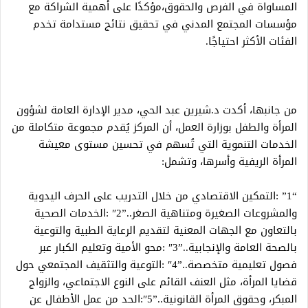
المساواة في الفرص والحقوق،مؤكدًا على أهمية الشراكة مع
مؤسسات المجتمع المدني في تحقيق نتائج مستدامة تخدم
الفئات الأكثر احتياجًا.
من جانبها، أكدت د.شيرين عبد الحي، مدير الإدارة العامة لشؤون
المرأة والطفل بوزارة العمل، أن المركز يُقدم مجموعة متكاملة من
الخدمات التنموية التي تُسهم في تحسين مستوى معيشة
المرأة الريفية وأسرها، وتشمل:
“1” :التمكين الاقتصادي من خلال التدريب على الحرف اليدوية
والمشروعات الصغيرة ومتناهية الصغر..”2″ :الخدمات الصحية
بالتعاون مع الجهات المعنية لتقديم الرعاية الطبية والتوعية
بالصحة العامة والإنجابية..”3″ :محو الأمية وتعليم الكبار عبر
فصول تعليمية متخصصة..”4″ :التوعية والتثقيف المجتمعي حول
قضايا المرأة، مثل العنف القائم على النوع الاجتماعي، والزواج
المبكر، وحقوق المرأة القانونية..”5″:الحد من عمل الأطفال عن