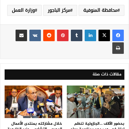
محافظة المنوفية
مركز الباجور
وزارة العمل
لينكدإن
‏Tumblr
بينتيريست
‏Reddit
‏VKontakte
مشاركة عبر البريد
طباعة
مقالات ذات صلة
بحضور الآلاف …الجازولية تنظم
خلال مشاركته بمنتدى الأعمال