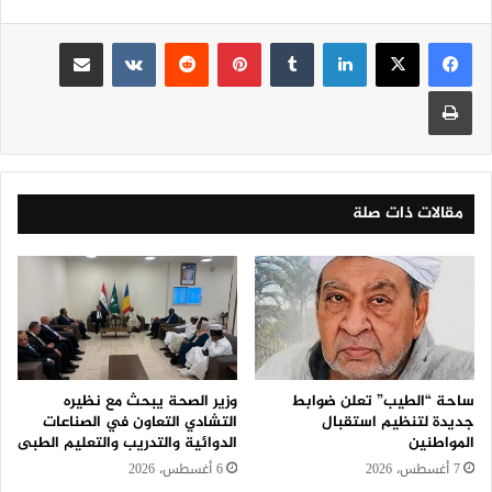
لينكدإن
‏Tumblr
بينتيريست
‏Reddit
‏VKontakte
مشاركة عبر البريد
طباعة
مقالات ذات صلة
ساحة “الطيب” تعلن ضوابط
وزير الصحة يبحث مع نظيره
جديدة لتنظيم استقبال
التشادي التعاون في الصناعات
المواطنين
الدوائية والتدريب والتعليم الطبى
7 أغسطس، 2026
6 أغسطس، 2026