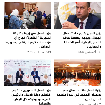
وزير العمل يتابع حادث عمال
وزير العمل في زيارة مفاجئة
الجيزة.. ويوجه بسرعة صرف
لمديرية “القاهرة”: نجاح أي
الدعم والرعاية لأسر الضحايا
مؤسسة حكومية يقاس بمدى رضا
والمصابين
المواطن
6 أغسطس، 2026
3 أغسطس، 2026
وزارة العمل واتحاد عمال مصر
وزير العمل للمصريين بالخارج:
يوحدان الجهود في ندوة منظمة
خلفكم دولة قوية.. والرئيس
العمل العربية
السيسي يوليكم كل الرعاية
والحماية
3 أغسطس، 2026