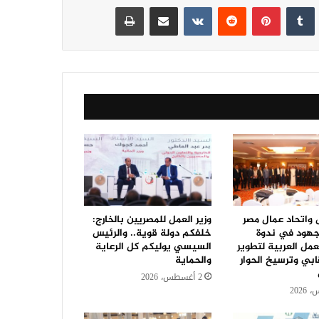
نكدإن
‏Tumblr
بينتيريست
‏Reddit
‏VKontakte
مشاركة عبر البريد
طباعة
ل واتحاد عمال مصر
وزير العمل للمصريين بالخارج:
جهود في ندوة
خلفكم دولة قوية.. والرئيس
مل العربية لتطوير
السيسي يوليكم كل الرعاية
ابي وترسيخ الحوار
والحماية
2 أغسطس، 2026