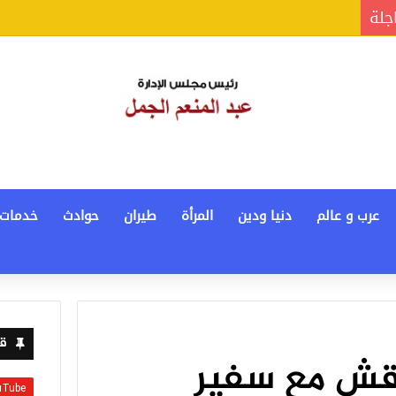
اجلة
عرب و عالم
دنيا ودين
المرأة
طيران
حوادث
خدمات
قن
اقش مع سفير