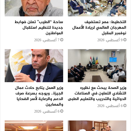
التخطيط: مصر تستضيف
ساحة “الطيب” تعلن ضوابط
المهرجان العالمي لريادة الأعمال
جديدة لتنظيم استقبال
نوفمبر المقبل
المواطنين
9 أغسطس، 2026
7 أغسطس، 2026
وزير الصحة يبحث مع نظيره
وزير العمل يتابع حادث عمال
التشادي التعاون في الصناعات
الجيزة.. ويوجه بسرعة صرف
الدوائية والتدريب والتعليم الطبى
الدعم والرعاية لأسر الضحايا
والمصابين
6 أغسطس، 2026
6 أغسطس، 2026