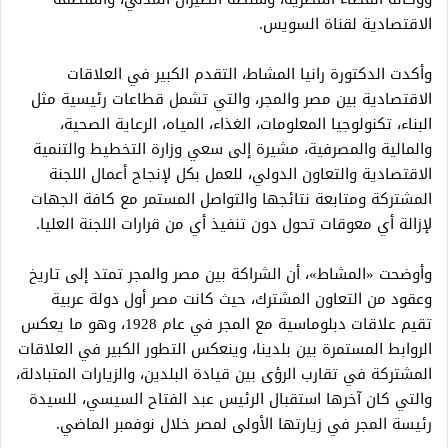
الاقتصادية لقناة السويس.
وأكدت الدكتورة رانيا المشاط، التقدم الكبير في العلاقات
الاقتصادية بين مصر والمجر، والتي تشمل قطاعات رئيسية مثل
البناء، تكنولوجيا المعلومات، الغذاء، المياه، الرعاية الصحية،
والمالية والمصرفية، مشيرة إلى سعي وزارة التخطيط والتنمية
الاقتصادية والتعاون الدولي، للعمل بكل لإنجاح أعمال اللجنة
المشتركة ومتابعة نتائجها والتواصل المستمر مع كافة الجهات
لإزالة أي معوقات تحول دون تنفيذ أي من قرارات اللجنة العليا.
وأوضحت «المشاط»، أن الشراكة بين مصر والمجر تمتد إلى تاريخ
وعقود من التعاون المشترك، حيث كانت مصر أول دولة عربية
تقيم علاقات دبلوماسية مع المجر في عام 1928، وهو ما يعكس
الروابط المستمرة بين بلدينا، وينعكس التطور الكبير في العلاقات
المشتركة في تقارب الرؤى بين قيادة البلدين، والزيارات المتبادلة،
والتي كان آخرها استقبال الرئيس عبد الفتاح السيسي، للسيدة
رئيسة المجر في زيارتها الأولى لمصر خلال نوفمبر الماضي.