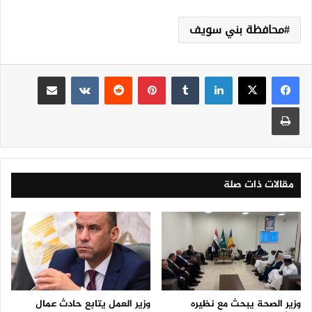
محافظة بني سويف
لينكدإن
‏Tumblr
بينتيريست
‏Reddit
‏VKontakte
مشاركة عبر البريد
طباعة
مقالات ذات صلة
وزير الصحة يبحث مع نظيره
وزير العمل يتابع حادث عمال