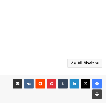
محافظة الغربية
لينكدإن
‏Tumblr
بينتيريست
‏Reddit
‏VKontakte
مشاركة عبر البريد
طباعة