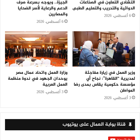
التشادي التعاون في الصناعات
الجيزة.. ويوجه بسرعة صرف
الدوائية والتدريب والتعليم الطبى
الدعم والرعاية لأسر الضحايا
والمصابين
6 أغسطس، 2026
6 أغسطس، 2026
وزير العمل في زيارة مفاجئة
وزارة العمل واتحاد عمال مصر
لمديرية “القاهرة”: نجاح أي
يوحدان الجهود في ندوة منظمة
مؤسسة حكومية يقاس بمدى رضا
العمل العربية
المواطن
3 أغسطس، 2026
3 أغسطس، 2026
قناة بوابة العمال على يوتيوب