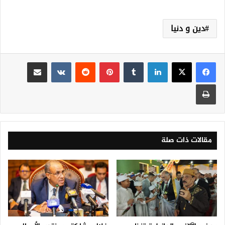
دين و دنيا
لينكدإن
‏Tumblr
بينتيريست
‏Reddit
‏VKontakte
مشاركة عبر البريد
طباعة
مقالات ذات صلة