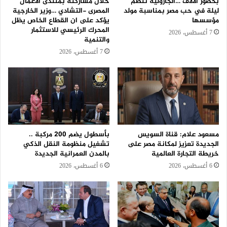
بحضور الآلاف …الجازولية تنظم
خلال مشاركته بمنتدى الأعمال
ليلة في حب مصر بمناسبة مولد
المصرى -التشادي …وزير الخارجية
مؤسسها
يؤكد على ان القطاع الخاص يظل
المحرك الرئيسي للاستثمار
7 أغسطس، 2026
والتنمية
7 أغسطس، 2026
مسعود علام: قناة السويس
بأسطول يضم 200 مركبة ..
الجديدة تعزيز لمكانة مصر على
تشغيل منظومة النقل الذكي
خريطة التجارة العالمية
بالمدن العمرانية الجديدة
6 أغسطس، 2026
6 أغسطس، 2026