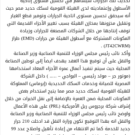
تحديث تلك الجرارات سيساهم في تحسين مستوى إتاحية
الأسطول وإعتماديته لدى الهيئة القومية لسكك حديد مصر حيث
أنه سيحقق تحسين مستوى اتاحية الجرارات وتوفير قطع الغيار
وتقليل مخزونها بمخازن الهيئة بسبب تغيير الأجزاء القديمة التي
توقف إنتاجها من خلال الشركات المصنعة للجرارات وزيادة
المكونات المشتركة مع أسطول الهيئة من جرارات (EMD) طراز
(JT42CWRM) .
وأكد نائب رئيس مجلس الوزراء للتنمية الصناعية وزير الصناعة
والنقل على أن توقيع هذا العقد يهدف ايضاً إلى توطين الصناعة
المحلية حيث سيتم تنفيذ أعمال عمرة الأجزاء المعاد استخدامها
(موتور جر – مولد رئيسي – البواجي – ….. ) داخل الشركة
المصرية للصيانة وخدمات السكك الحديدية (إيرماس) المملوكة
للهيئة القومية لسكك حديد مصر مما يتيح استخدام بعض
المكونات المحلية ضمن العمرة بالإضافة إلى نقل الخبرات من خلال
إشراف شركة برجروس ريل الأمريكية (PRL) على هذه الأعمال
واوضح نائب رئيس مجلس الوزراء للتنمية الصناعية وزير الصناعة
والنقل انه بهذا التوقيع تكون وزارة النقل قد ادخلت 210 جرار
جديد للخدمة كما تم الانتهاء من إعادة تأهيل واصلاح عدد 99