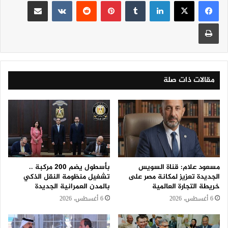
لينكدإن
‏Tumblr
بينتيريست
‏Reddit
‏VKontakte
مشاركة عبر البريد
طباعة
مقالات ذات صلة
مسعود علام: قناة السويس
بأسطول يضم 200 مركبة ..
الجديدة تعزيز لمكانة مصر على
تشغيل منظومة النقل الذكي
خريطة التجارة العالمية
بالمدن العمرانية الجديدة
6 أغسطس، 2026
6 أغسطس، 2026