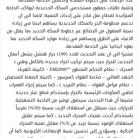
عدد الرحلات على خطوط الشبكة وتحسين الخدمة المقدمة
وتلبية طلبات جمهور مستخدمي السكك الحديدية ليواكب الحاجة
المتزايدة لقطاع نقل قادر على إحداث التنمية؛ لافتا الى ان
تدعيم منظومة الجر بالسكك الحديدية يساهم ايضا في زيادة
نسبة المنقول من البضائع عبر خطوط السكة الحديد بما يقلل من
الاعباء على الطرق ويساهم في زيادة موارد السكة الحديد بما
يعود ايجابيا على الخدمة المقدمة.
مشيرا الى ان عقد التحديث لعدد (100) جرار هنشل يشمل أعمال
التحديث للجرار حيث سيتم تركيب اجزاء جديدة بالكامل وهي (
المحرك – نظام التحكم المتطور “EM2000″ – كابينة كهرباء
الجهد العالي – ضاغط الهواء كمبرسور – كابينة الضغط المنخفض
– نظام فرامل الهواء – نظام التبريد ) ، كما سيتم إجراء العمرات
لباقي المكونات الرئيسية بالجرار بإستخدام قطع غيار جديدة
مضيفا أن هذا التحديث سيحقق توفير من الناحية التشغيلية
للجرارات حيث سيقلل من استهلاك الزيت بنسبة (50%) تقريباً
باستخدام أحدث تقنيات المحرك الجديد ، كما سيتم تقليل
استهلاك الوقود بنسبة تزيد عن (3%) مقابل تقنية المحرك
الحالية ، وسيؤدي إلى تحسين نسبة الإنبعاثات الكربونية كما أن