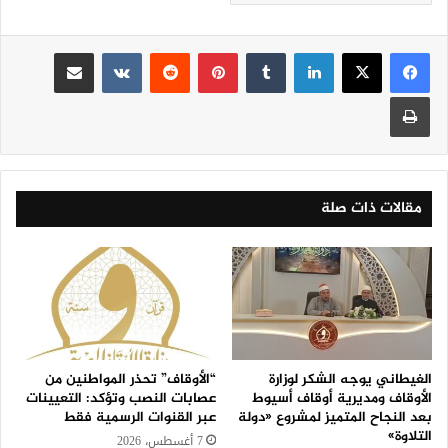
لينكدإن
‏Tumblr
بينتيريست
‏Reddit
‏VKontakte
مشاركة عبر البريد
طباعة
مقالات ذات صلة
الغيطاني يوجه الشكر لوزارة
“الأوقاف” تحذر المواطنين من
الأوقاف ومديرية أوقاف أسيوط
عصابات النصب وتؤكد: التعيينات
بعد النجاح المتميز لمشروع «دولة
عبر القنوات الرسمية فقط
التلاوة»
7 أغسطس، 2026