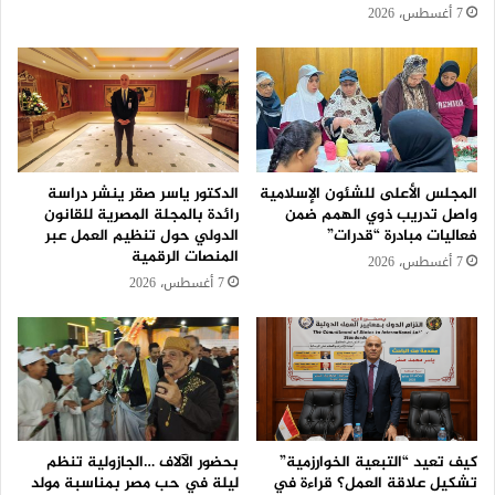
7 أغسطس، 2026
المجلس الأعلى للشئون الإسلامية
الدكتور ياسر صقر ينشر دراسة
واصل تدريب ذوي الهمم ضمن
رائدة بالمجلة المصرية للقانون
فعاليات مبادرة “قدرات”
الدولي حول تنظيم العمل عبر
المنصات الرقمية
7 أغسطس، 2026
7 أغسطس، 2026
كيف تعيد “التبعية الخوارزمية”
بحضور الآلاف …الجازولية تنظم
تشكيل علاقة العمل؟ قراءة في
ليلة في حب مصر بمناسبة مولد