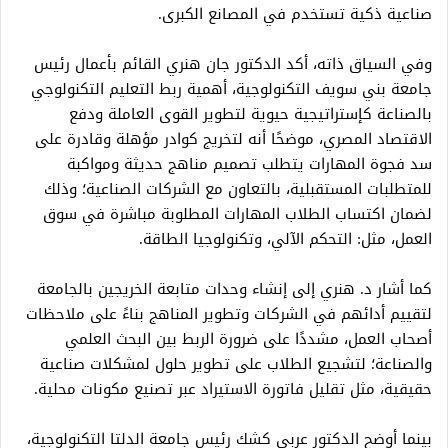
صناعية ذكية تستخدم في المصانع الكبرى.
وفي السياق ذاته، أكد الدكتور جان هنري القائم بأعمال رئيس
جامعة بني سويف التكنولوجية، أهمية ربط التعليم التكنولوجي
بالصناعة كإستراتيجية حيوية لتطوير القوى العاملة ودفع
الاقتصاد المصري، موضحًا أنه لتخريج كوادر مؤهلة وقادرة على
سد فجوة المهارات يتطلب تصميم مناهج حديثة ومواكبة
للمتطلبات المستقبلية، بالتعاون مع الشركات الصناعية؛ وذلك
لضمان اكتساب الطلاب المهارات المطلوبة مباشرة في سوق
العمل، مثل: التحكم الآلي، وتكنولوجيا الطاقة.
كما أشار د. هنري إلى إنشاء وحدات متابعة الخريجين بالجامعة
لتقييم أدائهم في الشركات وتطوير المناهج بناءً على ملاحظات
أصحاب العمل، مشددًا على ضرورة الربط بين البحث العلمي
والصناعة؛ لتشجيع الطلاب على تطوير حلول لمشكلات صناعية
حقيقية، مثل تقليل فاتورة الاستيراد عبر تصنيع مكونات محلية.
بينما أوضح الدكتور عربي كشك رئيس جامعة الدلتا التكنولوجية،