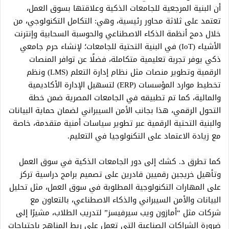
أن البنية المرجعية للجامعات الذكية وعلاقتها بسوق العمل،
تعتمد على ثلاثة محاور رئيسية، وهي: التكامل التكنولوجي، من
خلال دمج أنظمة الذكاء الاصطناعي والحوسبة السحابية وإنترنت
الأشياء (IoT) في البنية التحتية للجامعات؛ لإنشاء حرم جامعي
ذكي يوفر تجربة تعليمية متكاملة، فضلًا عن توافر المنصات
الرقمية وتطوير منصات مثل نظام إدارة التعلم (LMS) ونظم
تخطيط موارد المؤسسات (ERP) لتسهيل الإدارة الأكاديمية
والمالية، كما تم تطبيقه في الجامعات المصرية ضمن خطة
التحول الرقمي، هذا بجانب الأمن السيبراني لضمان حماية البيانات
والبنية التحتية الرقمية عبر تطوير سياسات أمنية متقدمة، خاصة
مع زيادة الاعتماد على التكنولوجيا في التعليم.
كما تطرق د. كشك إلى دور الجامعات الذكية في سوق العمل
وتأهيل خريجين رقميين قادرين على تصميم برامج دراسية تركز
على المهارات التكنولوجية المطلوبة في سوق العمل، مثل تحليل
البيانات والأمن السيبراني والذكاء الاصطناعي، بالتعاون مع
شركات مثل “أمازون ويب سيرفيسز” لتدريب الطلاب، مشيرًا إلى
ضرورة الشراكات الصناعية التي تعمل على ربط المناهج باحتياجات