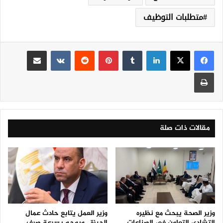
متطلبات التوظيف
لينكدإن
‏Tumblr
بينتيريست
‏Reddit
‏VKontakte
مشاركة عبر البريد
طباعة
مقالات ذات صلة
وزير الصحة يبحث مع نظيره
وزير العمل يتابع حادث عمال
التشادي التعاون في الصناعات
الجيزة.. ويوجه بسرعة صرف