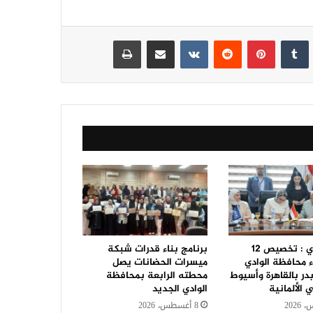
نكدإن
‏Tumblr
بينتيريست
‏Reddit
‏VKontakte
مشاركة عبر البريد
طباعة
حنان مجدي : تخصيص 12
برنامج بناء قدرات شبكة
ء محافظة الوادي
ميسرات الحضانات يصل
در بالقاهرة وأسيوط
محطته الرابعة بمحافظة
الألمانية
الوادي الجديد
8 أغسطس، 2026