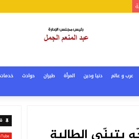
ة
عرب و عالم
دنيا ودين
المرأة
طيران
حوادث
خدمات
قن
ّه بتبنّي الطالبة