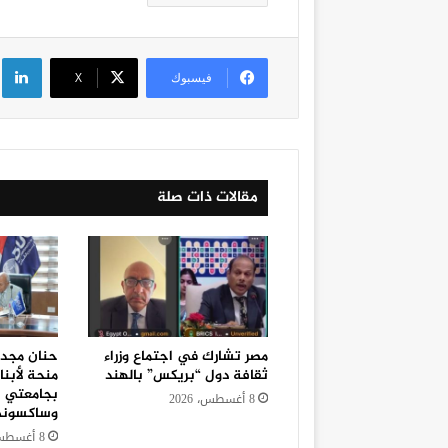
لي
فيسبوك
‫X
مقالات ذات صلة
مصر تشارك في اجتماع وزراء
ثقافة دول “بريكس” بالهند
منحة لأبنا
بجامعتي ب
8 أغسطس، 2026
وساكسوني 
8 أغسطس، 2026