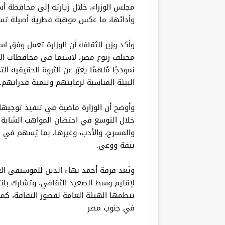
مجلس الوزراء، خلال زيارته إلى محافظة أ
وأدائها، ما عكس موهبة فطرية أصيلة تست
وأكد وزير الثقافة أن الوزارة تعمل وفق 
مختلف ربوع مصر، لاسيما في محافظات الصع
نموذجًا مُلهمًا يعبّر عن الثروة الحقيقية
البيئة المناسبة لرعايتهم وتنمية قدراتهم.
وأوضح أن الوزارة ماضية في تنفيذ توجيهات
خلال التوسع في احتضان المواهب الشابة 
والمسرح، والأدب، وغيرها، بما يُسهم في بن
بثقة ووعي.
وتُعد فرقة أحمد بهاء الدين للموسيقى العر
لإقليم وسط الصعيد الثقافي، وتشارك بانتظ
تنظمها الهيئة العامة لقصور الثقافة، ك
في جنوب مصر