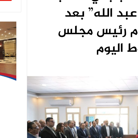
بد الله” بعد
مام رئيس مجلس
ط اليوم