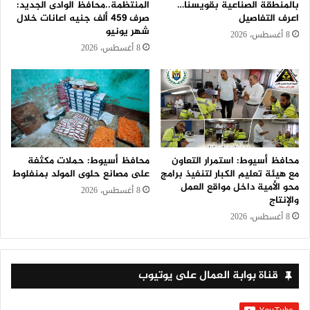
بالمنطقة الصناعية بقويسنا…
المنتظمة..محافظ الوادى الجديد:
اعرف التفاصيل
صرف 459 ألف جنيه اعانات خلال
شهر يونيو
8 أغسطس، 2026
8 أغسطس، 2026
محافظ أسيوط: استمرار التعاون
محافظ أسيوط: حملات مكثفة
مع هيئة تعليم الكبار لتنفيذ برامج
على مصانع حلوى المولد بمنفلوط
محو الأمية داخل مواقع العمل
8 أغسطس، 2026
والإنتاج
8 أغسطس، 2026
قناة بوابة العمال على يوتيوب