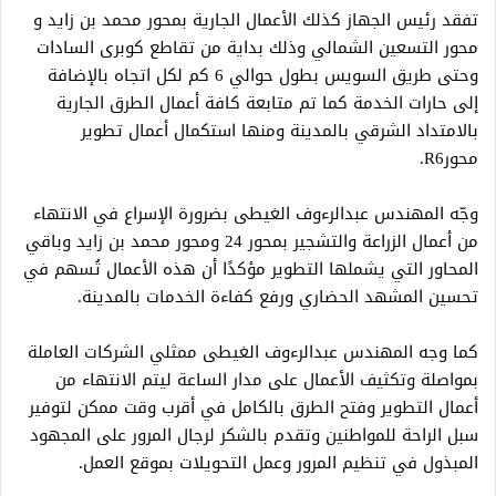
تفقد رئيس الجهاز كذلك الأعمال الجارية بمحور محمد بن زايد و
محور التسعين الشمالي وذلك بداية من تقاطع كوبرى السادات
وحتى طريق السويس بطول حوالي 6 كم لكل اتجاه بالإضافة
إلى حارات الخدمة كما تم متابعة كافة أعمال الطرق الجارية
بالامتداد الشرقي بالمدينة ومنها استكمال أعمال تطوير
محورR6.
وجّه المهندس عبدالرءوف الغيطى بضرورة الإسراع في الانتهاء
من أعمال الزراعة والتشجير بمحور 24 ومحور محمد بن زايد وباقي
المحاور التي يشملها التطوير مؤكدًا أن هذه الأعمال تُسهم في
تحسين المشهد الحضاري ورفع كفاءة الخدمات بالمدينة.
كما وجه المهندس عبدالرءوف الغيطى ممثلي الشركات العاملة
بمواصلة وتكثيف الأعمال على مدار الساعة ليتم الانتهاء من
أعمال التطوير وفتح الطرق بالكامل في أقرب وقت ممكن لتوفير
سبل الراحة للمواطنين وتقدم بالشكر لرجال المرور على المجهود
المبذول في تنظيم المرور وعمل التحويلات بموقع العمل.