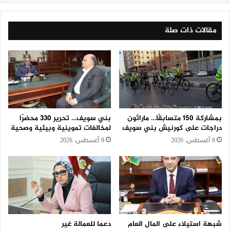
مقالات ذات صلة
بمشاركة 150 متسابقًا… ماراثون
بني سويف… تحرير 330 محضرًا
دراجات على كورنيش بني سويف
لمخالفات تموينية وبيئية وصحية
8 أغسطس، 2026
8 أغسطس، 2026
شبهة استيلاء على المال العام
دعما للعمالة غير