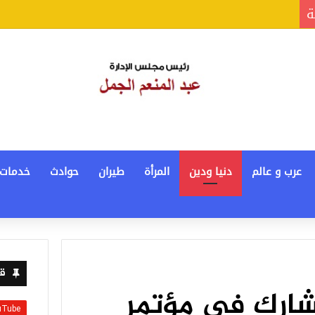
ة
عرب و عالم
دنيا ودين
المرأة
طيران
حوادث
خدمات
قن
ارك في مؤتمر