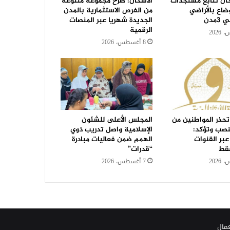
كان تتابع مستجدات
الاسكان: طرح مجموعة متنوعة
ضاع بالأراضي
من الفرص الاستثمارية بالمدن
مدن
الجديدة شهريا عبر المنصات
الرقمية
8 أغسطس، 2026
تحذر المواطنين من
المجلس الأعلى للشئون
نصب وتؤكد:
الإسلامية واصل تدريب ذوي
عبر القنوات
الهمم ضمن فعاليات مبادرة
فقط
“قدرات”
7 أغسطس، 2026
عمال