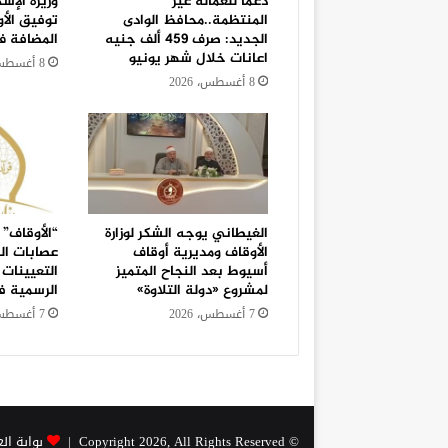
دعما للعمالة غير
وزيرة الإس
المنتظمة..محافظ الوادى
توفيق الأو
الجديد: صرف 459 ألف جنيه
المضافة في 3
اعانات خلال شهر يونيو
8 أغسطس، 2026
8 أغسطس، 2026
الغيطاني يوجه الشكر لوزارة
“الأوقاف” 
الأوقاف ومديرية أوقاف
عصابات ال
أسيوط بعد النجاح المتميز
التعيينات 
لمشروع «دولة التلاوة»
الرسمية 
7 أغسطس، 2026
7 أغسطس، 2026
© Copyright 2026, All Rights Reserved |
بوابة ال