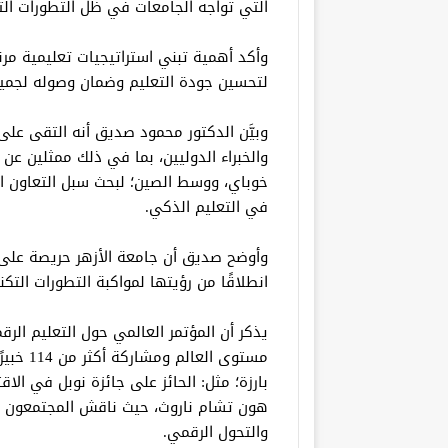
التي تواجه الجامعات في ظل التطورات الت
وأكد أهمية تبني استراتيجيات تعليمية مرن
لتحسين جودة التعليم وضمان وصوله لجميع
وبيَّن الدكتور محمود صديق أنه التقى عل
والخبراء الدوليين، بما في ذلك ممثلين عن
خوباي، ووسط الصين؛ لبحث سبل التعاون ا
في التعليم الذكي.
وأوضح صديق أن جامعة الأزهر حريصة على ت
انطلاقًا من رؤيتها لمواكبة التطورات التك
مستوى ا
بارزة؛ مثل: الحائز على جائزة نوبل في ال
هون تشام ناروث، حيث ناقش المجتمعون م
والتحول الرقمي.