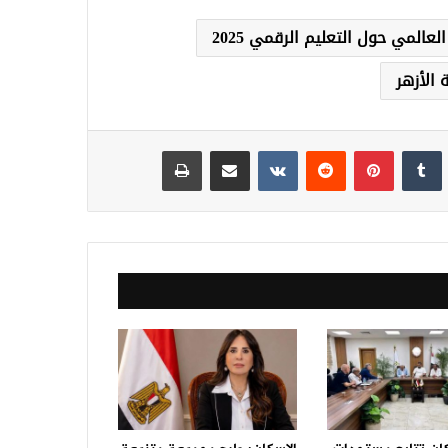
لعالمي حول التعليم الرقمي 2025
 الأزهر
نكدإن
‏Tumblr
بينتيريست
‏Reddit
‏VKontakte
مشاركة عبر البريد
طباعة