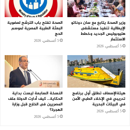
وزير الصحة يتابع مع سان دوناتو
الصحة تفتح باب الترشح لعضوية
الإيطالية تنفيذ مستشفى
البعثة الطبية المصرية لموسم
هليوبوليس الجديد وخطط
الحج
الاستثمار
5 أغسطس، 2026
5 أغسطس، 2026
هيئةالإسعاف تطلق أول برنامج
النسخة السابعة ليست بداية
تدريبي في الإخلاء الطبي الآمن
الحكاية… كيف أدارت الدولة ملف
في البيئات البحرية
المصريين فى الخارج قبل وزارة
الهجرة؟
5 أغسطس، 2026
5 أغسطس، 2026