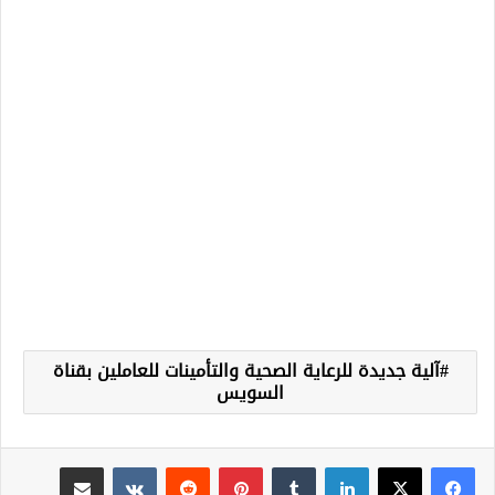
آلية جديدة للرعاية الصحية والتأمينات للعاملين بقناة
السويس
لينكدإن
‏Tumblr
بينتيريست
‏Reddit
‏VKontakte
مشاركة عبر البريد