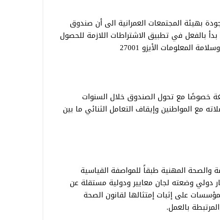
جودة بهيئة المجتمعات العمرانية الى أن صندوق
 بدأ بالفعل في تطبيق الاشتراطات اللازمة للحصول
مة المعلومات الأيزو 27001
غة خصوصًا مع تحول الصندوق خلال السنوات
اته مع المواطنين وإيقاف التعامل الثنائي ما بين
 والصحة المهنية طبقاً للمواصفة القياسية
 45001 إصدار 2018 وهو معيار دولي وضعته لجان معايير ودولية مستقلة عن
ومات وقد يساعد تطبيق ISO 4001 المؤسسات على إثبات إمتثالها لقانون الصحة
لمرتبطة بالعمل.