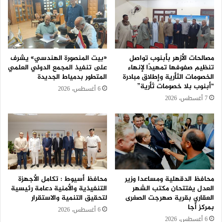
مصالحات الأزهر بأبنوب تواصل
«بيت المنصورة الهندسي» يشرف
تنظيم صفوفها تمهيدًا لإنهاء
على تنفيذ المجمع الدولي العلمي
الخصومات الثأرية وإطلاق مبادرة
المتطور بدمياط الجديدة
“أبنوب بلا خصومات ثأرية”
6 أغسطس، 2026
7 أغسطس، 2026
محافظ الدقهلية ومساعدا وزير
محافظ أسيوط : تكامل الأجهزة
العدل يفتتحان مكتب الشهر
التنفيذية والأمنية دعامة رئيسية
العقاري بقرية صهرجت الصغرى
لتحقيق التنمية والاستقرار
بمركز أجا
6 أغسطس، 2026
6 أغسطس، 2026