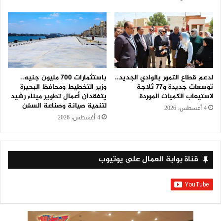
لدعم قطاع التمور بالوادي الجديد..
باستثمارات 700 مليون جنيه..
توسعات جديدة و٧٧ ثلاجة
وزير التخطيط ومحافظ البحيرة
لاستيعاب الكميات الموردة
يتفقدان أعمال تطوير ميناء رشيد
لتنمية صيانة وصناعة السفن
4 أغسطس، 2026
4 أغسطس، 2026
قناة بوابة العمال على يوتيوب