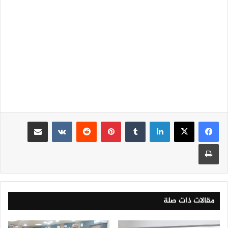
لينكدإن
‏Tumblr
بينتيريست
‏Reddit
‏VKontakte
مشاركة عبر البريد
طباعة
مقالات ذات صلة