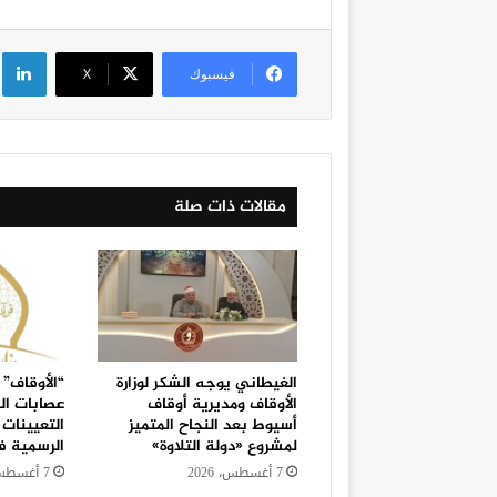
لي
فيسبوك
‫X
مقالات ذات صلة
الغيطاني يوجه الشكر لوزارة
“الأوقاف” 
الأوقاف ومديرية أوقاف
عصابات ال
أسيوط بعد النجاح المتميز
التعيينات 
لمشروع «دولة التلاوة»
الرسمية 
7 أغسطس، 2026
7 أغسطس، 2026