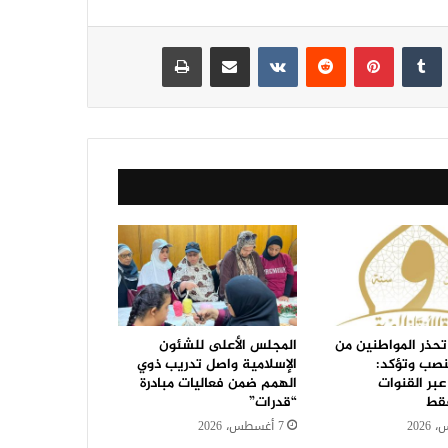
نكدإن
‏Tumblr
بينتيريست
‏Reddit
‏VKontakte
مشاركة عبر البريد
طباعة
تحذر المواطنين من
المجلس الأعلى للشئون
نصب وتؤكد:
الإسلامية واصل تدريب ذوي
عبر القنوات
الهمم ضمن فعاليات مبادرة
فقط
“قدرات”
7 أغسطس، 2026